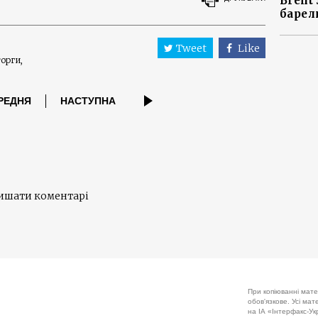
Brent
барел
Tweet
Like
торги
РЕДНЯ
НАСТУПНА
лишати коментарі
При копіюванні мате
обов'язкове. Усі ма
на ІА «Інтерфакс-Укр