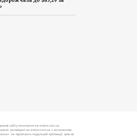
 здорожчала до $83,29 за
ь
ріалів сайту посилання на enkorr.com.ua
теріали, розміщені на enkorr.com.ua з посиланням
аїна», не підлягають подальшій публікації, крім як