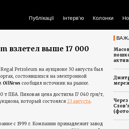
Публікації
Інтерв’ю
Колонки
Но
ВАЖ
um взлетел выше 17 000
Масов
пошко
актив
egal Petroleum на аукционе 30 августа был
 торгах, состоявшихся на электронной
Дмитр
ом
OilNews
сообщил источник на рынке.
мереж
 т ПБА. Пиковая цена достигла 17 040 грн/т,
Через
аукциона, который состоялся
23 августа
.
Слов’
(фото
краине с 1999 г. Компании принадлежит завод