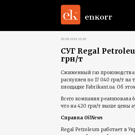
30.08.2016 13:30
СУГ Regal Petrole
грн/т
Сжиженный газ производства R
раскуплен по 17 040 грн/т на
площадке Fabrikant.ua. Об эт
Всего компания реализовала 60
что на 420 грн/т выше цены 
Справка
OilNews
Regal Petroleum работает в У