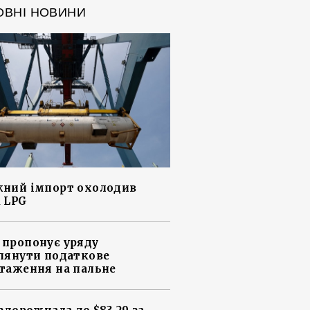
ОВНІ НОВИНИ
ний імпорт охолодив
 LPG
пропонує уряду
лянути податкове
таження на пальне