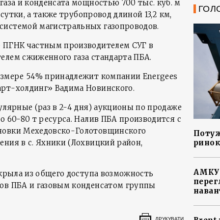
газа и конденсата мощностью 700 тыс. куб. м
ГОЛ
 сутки, а также трубопровод длиной 13,2 км,
системой магистральных газопроводов.
е ПГНК частным производителем СУГ в
елем сжиженного газа стандарта ПБА.
азмере 54% принадлежит компании Energees
арт-холдинг» Вадима Новинского.
улярные (раз в 2-4 дня) аукционы по продаже
о 60-80 т ресурса. Налив ПБА производится с
новки Мехедовско-Голотовщинского
Потуж
ринок
ения в с. Яхники (Лохвицкий район,
АМКУ 
скрыла из общего доступа возможность
перег
ов ПБА и газовым конденсатом группы
наван
ДРУКУВАТИ