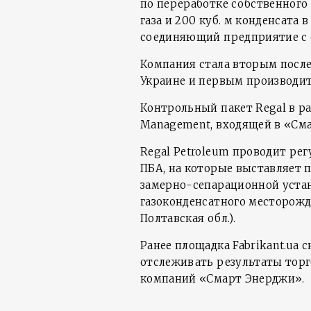
по переработке собственного 
газа и 200 куб. м конденсата в
соединяющий предприятие с 
Компания стала вторым посл
Украине и первым производит
Контрольный пакет Regal в р
Management, входящей в «См
Regal Petroleum проводит рег
ПБА, на которые выставляет п
замерно-сепарационной уста
газоконденсатного месторожд
Полтавская обл.).
Ранее площадка Fabrikant.ua 
отслеживать результаты торг
компаний «Смарт Энерджи».