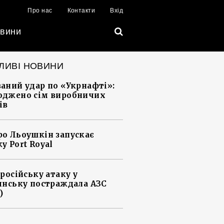
Про нас
Контакти
Вхід
вини
ЛИВІ НОВИНИ
аний удар по «Укрнафті»:
джено сім виробничих
ів
о Льоушкін запускає
у Port Royal
 російську атаку у
янську постраждала АЗС
)