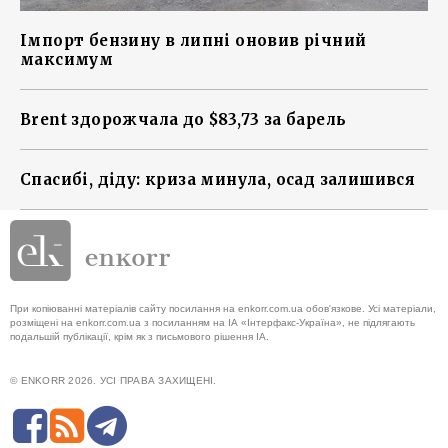
Імпорт бензину в липні оновив річний
максимум
Brent здорожчала до $83,73 за барель
Спасибі, діду: криза минула, осад залишився
При копіюванні матеріалів сайту посилання на enkorr.com.ua обов'язкове. Усі матеріали,
розміщені на enkorr.com.ua з посиланням на ІА «Інтерфакс-Україна», не підлягають
подальшій публікації, крім як з письмового рішення ІА.
© ENKORR 2026. УСІ ПРАВА ЗАХИЩЕНІ.