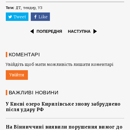
ДТ
тендер
УЗ
Теги:
Tweet
Like
ПОПЕРЕДНЯ
НАСТУПНА
КОМЕНТАРІ
Увійдіть щоб мати можливість лишати коментарі
Увійти
ВАЖЛИВІ НОВИНИ
У Києві озеро Кирилівське знову забруднено
після удару РФ
На Вінниччині виявили порушення вимог до