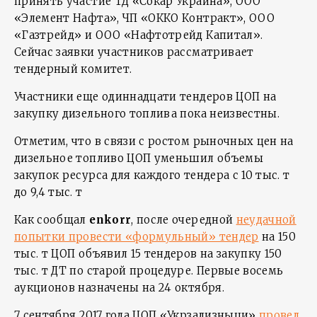
принять участие ТД «Сокар Украина», ООО
«Элемент Нафта», ЧП «ОККО Контракт», ООО
«Газтрейд» и ООО «Нафтотрейд Капитал».
Сейчас заявки участников рассматривает
тендерный комитет.
Участники еще одиннадцати тендеров ЦОП на
закупку дизельного топлива пока неизвестны.
Отметим, что в связи с ростом рыночных цен на
дизельное топливо ЦОП уменьшил объемы
закупок ресурса для каждого тендера с 10 тыс. т
до 9,4 тыс. т
Как сообщал
enkorr
, после очередной
неудачной
попытки провести «формульный» тендер
на 150
тыс. т ЦОП объявил 15 тендеров на закупку 150
тыс. т ДТ по старой процедуре. Первые восемь
аукционов назначены на 24 октября.
7 сентября 2017 года ЦОП «Укрзализныци»
провел