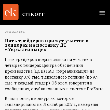
Togg
navi
26.09.2017 13:07
Пять трейдеров примут участие в
тендерах на поставку ДТ
«Укрзализныце»
Пять трейдеров подали заявки на участие в
четырех тендерах Центра обеспечения
производства (ЦОП) ПАО «Укрзализныця» на
поставку 37,6 тыс. т дизельного топлива (по 9,4
тыс. т каждый тендер). Об этом говорится в
сообщениях, опубликованных в системе ProZorro.
В частности, в конкурсах, которые
запланированы на 31 октября 2017 г., намерены