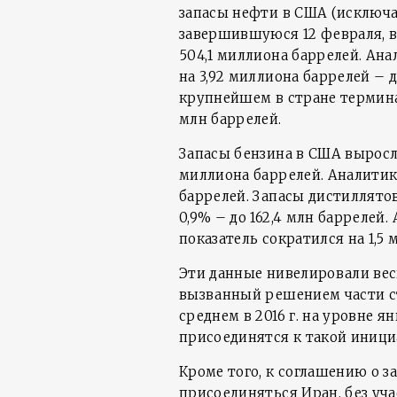
запасы нефти в США (исключая
завершившуюся 12 февраля, вы
504,1 миллиона баррелей. Ана
на 3,92 миллиона баррелей – 
крупнейшем в стране термина
млн баррелей.
Запасы бензина в США выросли 
миллиона баррелей. Аналитик
баррелей. Запасы дистиллятов
0,9% – до 162,4 млн баррелей
показатель сократился на 1,5 
Эти данные нивелировали ве
вызванный решением части ст
среднем в 2016 г. на уровне я
присоединятся к такой иници
Кроме того, к соглашению о 
присоединяться Иран, без уч