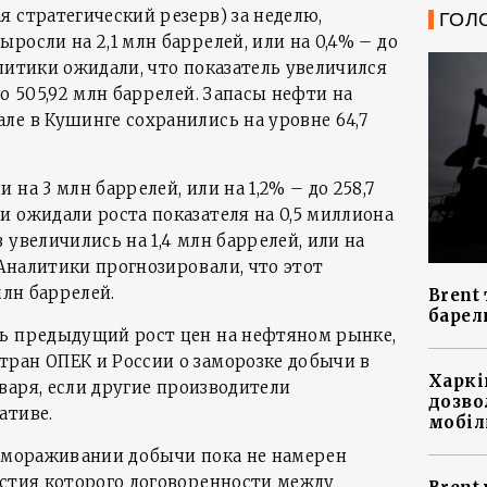
 стратегический резерв) за неделю,
ГОЛ
росли на 2,1 млн баррелей, или на 0,4% – до
литики ожидали, что показатель увеличился
до 505,92 млн баррелей. Запасы нефти на
ле в Кушинге сохранились на уровне 64,7
на 3 млн баррелей, или на 1,2% – до 258,7
и ожидали роста показателя на 0,5 миллиона
 увеличились на 1,4 млн баррелей, или на
. Аналитики прогнозировали, что этот
млн баррелей.
Brent 
барел
сь предыдущий рост цен на нефтяном рынке,
ран ОПЕК и России о заморозке добычи в
Харкі
нваря, если другие производители
дозво
ативе.
мобіл
замораживании добычи пока не намерен
астия которого договоренности между