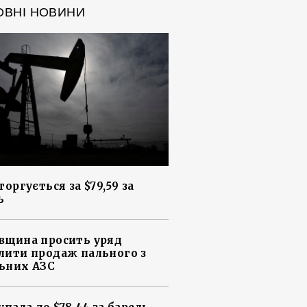
ОВНІ НОВИНИ
торгується за $79,59 за
ь
вщина просить уряд
лити продаж пального з
ьних АЗС