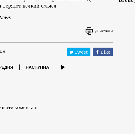
Brent 
й теряют всякий смысл.
lNews
ДРУКУВАТИ
ША
Tweet
Like
РЕДНЯ
НАСТУПНА
лишати коментарі