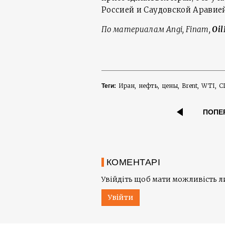
Россией и Саудовской Аравие
По материалам
Angi, Finam,
Oi
Иран
нефть
цены
Brent
WTI
С
Теги:
ПОПЕ
КОМЕНТАРІ
Увійдіть щоб мати можливість 
Увійти