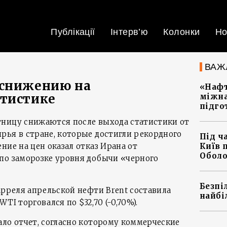
Публікації
Інтерв’ю
Колонки
Но
ВАЖ
 снижению на
«Нафт
атистике
міжна
підго
тницу снижаются после выхода статистики от
рья в стране, которые достигли рекордного
Під ч
ние на цен оказал отказ Ирана от
Київ 
Оболо
по заморозке уровня добычи «черного
Безпі
арреля апрельской нефти Brent составила
найбі
 WTI торговался по $32,70 (-0,70%).
ало отчет, согласно которому коммерческие