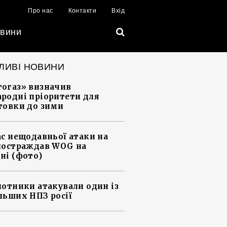
Про нас
Контакти
Вхід
вини
ЛИВІ НОВИНИ
огаз» визначив
родні пріоритети для
товки до зими
ас нещодавньої атаки на
постраждав WOG на
ні (фото)
лотники атакували один із
льших НПЗ росії