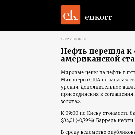
19.02.2016 09:30
Нефть перешла к
американской ст
Мировые цены на нефть в пя
Минэнерго США по запасам сы
уровня. Дополнительное давле
присоединения к соглашения 
золота».
К 09:00 по Киеву стоимость б
$34,01 (-0,79%). Баррель нефти
В среду ведомство опубликов