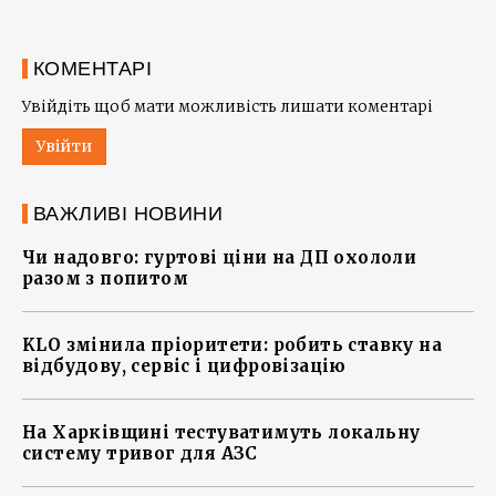
КОМЕНТАРІ
Увійдіть щоб мати можливість лишати коментарі
Увійти
ВАЖЛИВІ НОВИНИ
Чи надовго: гуртові ціни на ДП охололи
разом з попитом
KLO змінила пріоритети: робить ставку на
відбудову, сервіс і цифровізацію
На Харківщині тестуватимуть локальну
систему тривог для АЗС