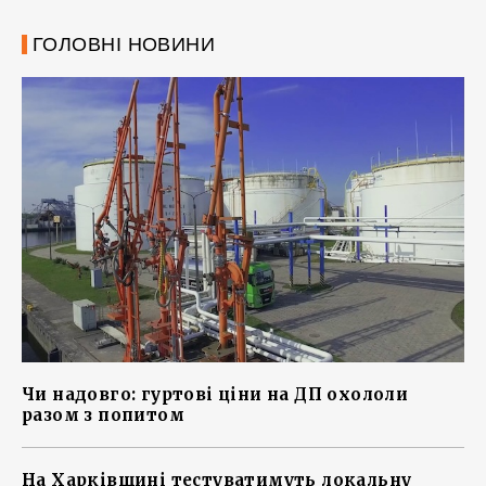
ГОЛОВНІ НОВИНИ
Чи надовго: гуртові ціни на ДП охололи
разом з попитом
На Харківщині тестуватимуть локальну