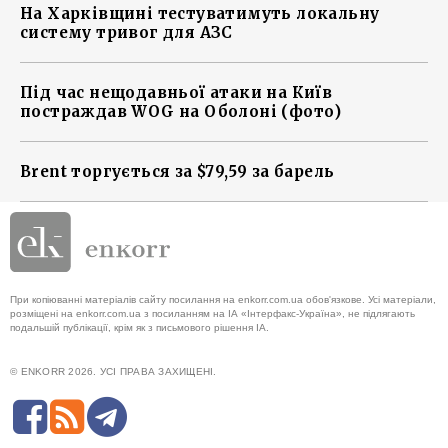
На Харківщині тестуватимуть локальну
систему тривог для АЗС
Під час нещодавньої атаки на Київ
постраждав WOG на Оболоні (фото)
Brent торгується за $79,59 за барель
При копіюванні матеріалів сайту посилання на enkorr.com.ua обов'язкове. Усі матеріали,
розміщені на enkorr.com.ua з посиланням на ІА «Інтерфакс-Україна», не підлягають
подальшій публікації, крім як з письмового рішення ІА.
© ENKORR 2026. УСІ ПРАВА ЗАХИЩЕНІ.