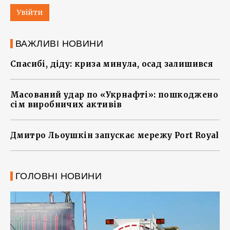
Увійти
ВАЖЛИВІ НОВИНИ
Спасибі, діду: криза минула, осад залишився
Масований удар по «Укрнафті»: пошкоджено
сім виробничих активів
Дмитро Льоушкін запускає мережу Port Royal
ГОЛОВНІ НОВИНИ