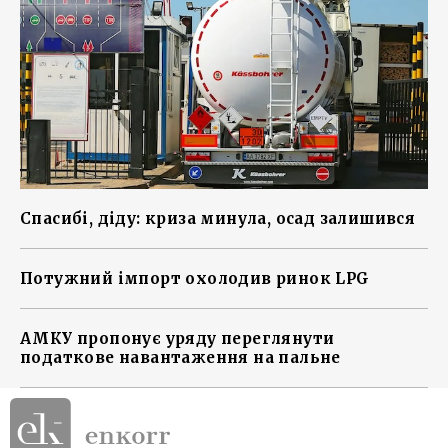
Спасибі, діду: криза минула, осад залишився
Потужний імпорт охолодив ринок LPG
АМКУ пропонує уряду переглянути
податкове навантаження на пальне