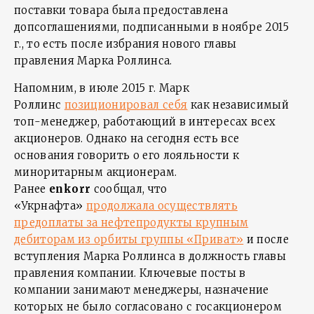
поставки товара была предоставлена
допсоглашениями, подписанными в ноябре 2015
г., то есть после избрания нового главы
правления Марка Роллинса.
Напомним, в июле 2015 г. Марк
Роллинс
позиционировал себя
как независимый
топ-менеджер, работающий в интересах всех
акционеров. Однако на сегодня есть все
основания говорить о его лояльности к
миноритарным акционерам.
Ранее
enkorr
сообщал, что
«Укрнафта»
продолжала осуществлять
предоплаты за нефтепродукты крупным
дебиторам из орбиты группы «Приват»
и после
вступления Марка Роллинса в должность главы
правления компании. Ключевые посты в
компании занимают менеджеры, назначение
которых не было согласовано с госакционером