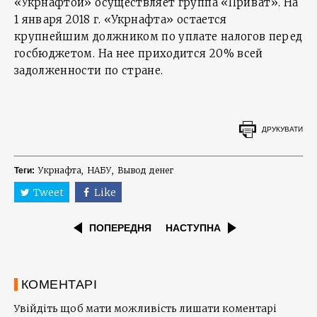
«Укрнафтой» осуществляет группа «Приват». На
1 января 2018 г. «Укрнафта» остается
крупнейшим должником по уплате налогов перед
госбюджетом. На нее приходится 20% всей
задолженности по стране.
ДРУКУВАТИ
Укрнафта
НАБУ
Вывод денег
Теги:
Tweet
Like
ПОПЕРЕДНЯ
НАСТУПНА
КОМЕНТАРІ
Увійдіть щоб мати можливість лишати коментарі