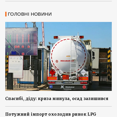
ГОЛОВНІ НОВИНИ
Спасибі, діду: криза минула, осад залишився
Потужний імпорт охолодив ринок LPG