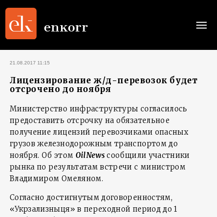
Togg
navi
21.08.2017 11:15
Лицензирование ж/д-перевозок будет
отсрочено до ноября
Министерство инфраструктуры согласилось
предоставить отсрочку на обязательное
получение лицензий перевозчиками опасных
грузов железнодорожным транспортом до
ноября. Об этом
OilNews
сообщили участники
рынка по результатам встречи с министром
Владимиром Омеляном.
Согласно достигнутым договоренностям,
«Укрзализныця» в переходной период до 1