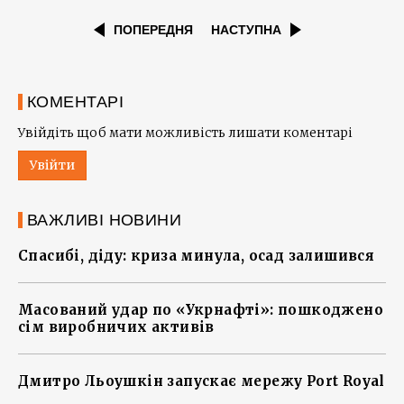
ПОПЕРЕДНЯ
НАСТУПНА
КОМЕНТАРІ
Увійдіть щоб мати можливість лишати коментарі
Увійти
ВАЖЛИВІ НОВИНИ
Спасибі, діду: криза минула, осад залишився
Масований удар по «Укрнафті»: пошкоджено
сім виробничих активів
Дмитро Льоушкін запускає мережу Port Royal