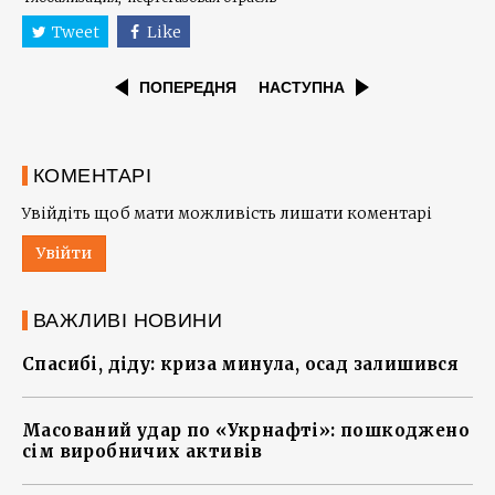
Tweet
Like
ПОПЕРЕДНЯ
НАСТУПНА
КОМЕНТАРІ
Увійдіть щоб мати можливість лишати коментарі
Увійти
ВАЖЛИВІ НОВИНИ
Спасибі, діду: криза минула, осад залишився
Масований удар по «Укрнафті»: пошкоджено
сім виробничих активів