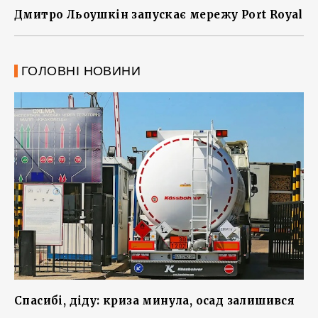
Дмитро Льоушкін запускає мережу Port Royal
ГОЛОВНІ НОВИНИ
Спасибі, діду: криза минула, осад залишився