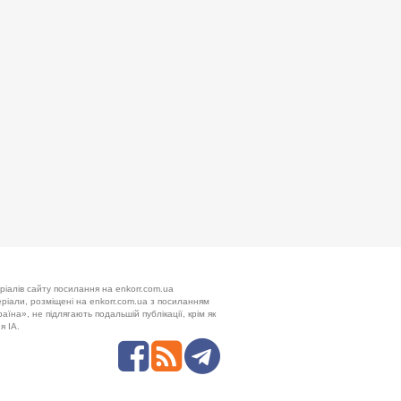
ріалів сайту посилання на enkorr.com.ua
теріали, розміщені на enkorr.com.ua з посиланням
аїна», не підлягають подальшій публікації, крім як
я ІА.