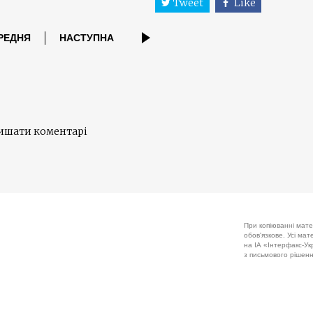
Tweet
Like
РЕДНЯ
НАСТУПНА
лишати коментарі
При копіюванні мате
обов'язкове. Усі ма
на ІА «Інтерфакс-Укр
з письмового рішенн