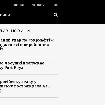
Про нас
Контакти
Вхід
вини
ЛИВІ НОВИНИ
аний удар по «Укрнафті»:
джено сім виробничих
ів
о Льоушкін запускає
у Port Royal
 російську атаку у
янську постраждала АЗС
)