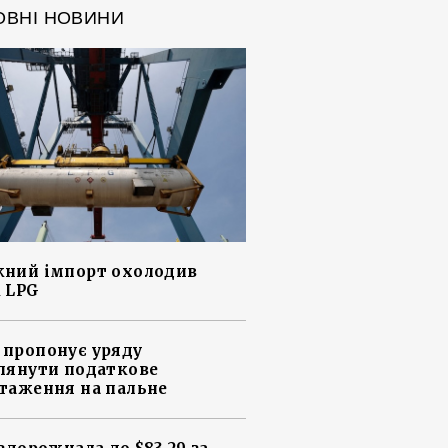
ОВНІ НОВИНИ
ний імпорт охолодив
 LPG
пропонує уряду
лянути податкове
таження на пальне