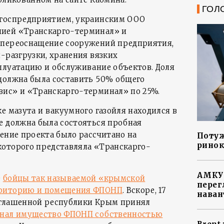
ГОЛ
 госпредприятием, украинским ООО
ией «Транскарго-терминал» и
 переоснащение сооружений предприятия,
-разгрузки, хранения вязких
плуатацию и обслуживание объектов. Доля
должна была составить 50% общего
вис» и «Транскарго-терминал» по 25%.
е мазута и вакуумного газойля находился в
е должна была состояться пробная
чение проекта было рассчитано на
Потуж
ринок
которого представляла «Транскарго-
АМКУ 
е
бойцы так называемой «крымской
перег
рриторию и помещения ФПОНП
. Вскоре, 17
наван
зглашенной республики Крым принял
нал имущество ФПОНП собственностью