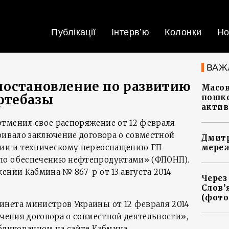
Публікації
Інтерв’ю
Колонки
Но
ВАЖ
постановление по развитию
Масов
фтебазы
пошко
актив
тменил свое распоряжение от 12 февраля
ривало заключение договора о совместной
Дмитр
ции и техническому переоснащению ГП
мереж
по обеспечению нефтепродуктами» (ФПОНП).
ении Кабмина № 867-р от 13 августа 2014
Через
Слов’
(фото
нета министров Украины от 12 февраля 2014
ючения договора о совместной деятельности»,
бликованном на сайте Кабмина.