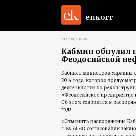
13.10.2014 16:40
Кабмин обнулил 
Феодосийской не
Кабинет министров Украины о
2014 года, которое предусмат
деятельности по реконструк
«Феодосийское предприятие 
Об этом говорится в распоряж
года.
«Отменить распоряжение Каби
г. № 61 «О согласовании закл
– говорится в документе, опу