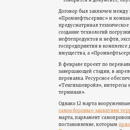
Договор был заключен между
«Промнефтьсервис» и компан
предусматривал техническое
создание технологий погрузки
нефтепродуктов и нефти, экс
госпредприятия в комплексе 
имущества, а «Промнефтьсер
В феврале проект по перевалк
завершающей стадии, в апрел
перевалка. Ресурсное обеспе
«Тенгизшевройл», интересы 
терминал».
Однако 12 марта вооруженны
самообороны» захватили те
марта, парламент самопрово
постановление, которым
приз