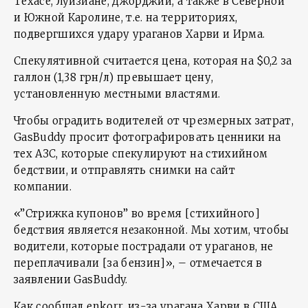
Техасе, Луизиане, Джорджии, а также в Северной
и Южной Каролине, т.е. на территориях,
подвергшихся удару ураганов Харви и Ирма.
Спекулятивной считается цена, которая на $0,2 за
галлон (1,38 грн/л) превышает цену,
установленную местными властями.
Чтобы оградить водителей от чрезмерных затрат,
GasBuddy просит фотографировать ценники на
тех АЗС, которые спекулируют на стихийном
бедствии, и отправлять снимки на сайт
компании.
«”Стрижка купонов” во время [стихийного]
бедствия является незаконной. Мы хотим, чтобы
водители, которые пострадали от ураганов, не
переплачивали [за бензин]», – отмечается в
заявлении GasBuddy.
Как сообщал enkorr, из-за урагана Харви в США