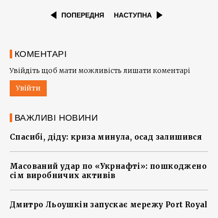
ПОПЕРЕДНЯ
НАСТУПНА
КОМЕНТАРІ
Увійдіть щоб мати можливість лишати коментарі
Увійти
ВАЖЛИВІ НОВИНИ
Спасибі, діду: криза минула, осад залишився
Масований удар по «Укрнафті»: пошкоджено
сім виробничих активів
Дмитро Льоушкін запускає мережу Port Royal