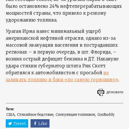
было остановлено 24% нефтеперерабатывающих
мощностей страны, что привело к резкому
удорожанию топлива.
Ураган Ирма нанес минимальный ущерб
американской нефтяной отрасли, однако из-за
массовой эвакуации населения в пострадавших
регионах – в первую очередь, в шт. Флорида, –
возник острый дефицит бензина и ДТ. Накануне
удара стихии губернатор штата Рик Скотт
обратился к автомобилистом с просьбой
не
заливать топливо в баки «по самую горловину»
.
ДРУКУВАТИ
Теги:
США
Стихийное бедствие
Спекуляция топливом
GasBuddy
Tweet
Like