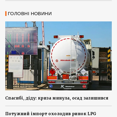
ГОЛОВНІ НОВИНИ
Спасибі, діду: криза минула, осад залишився
Потужний імпорт охолодив ринок LPG