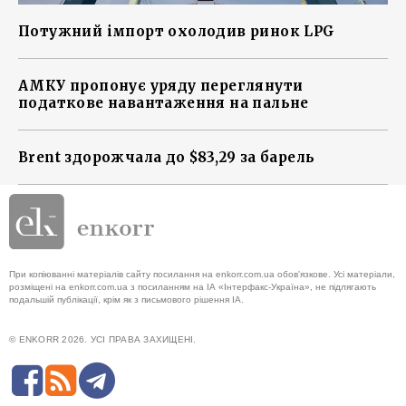
Потужний імпорт охолодив ринок LPG
АМКУ пропонує уряду переглянути
податкове навантаження на пальне
Brent здорожчала до $83,29 за барель
При копіюванні матеріалів сайту посилання на enkorr.com.ua обов'язкове. Усі матеріали,
розміщені на enkorr.com.ua з посиланням на ІА «Інтерфакс-Україна», не підлягають
подальшій публікації, крім як з письмового рішення ІА.
© ENKORR 2026. УСІ ПРАВА ЗАХИЩЕНІ.