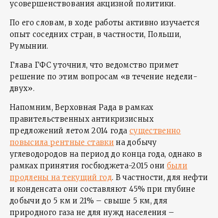
усовершенствования акцизной политики.
По его словам, в ходе работы активно изучается
опыт соседних стран, в частности, Польши,
Румынии.
Глава ГФС уточнил, что ведомство примет
решение по этим вопросам «в течение недели-
двух».
Напомним, Верховная Рада в рамках
правительственных антикризисных
предложений летом 2014 года
существенно
повысила рентные ставки
на добычу
углеводородов на период до конца года, однако в
рамках принятия госбюджета-2015 они
были
продлены на текущий год
. В частности, для нефти
и конденсата они составляют 45% при глубине
добычи до 5 км и 21% – свыше 5 км, для
природного газа не для нужд населения –