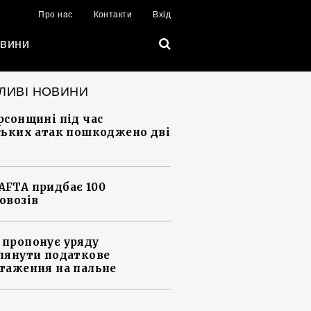
Про нас
Контакти
Вхід
вини
ЛИВІ НОВИНИ
рсонщині під час
ських атак пошкоджено дві
FTA придбає 100
овозів
пропонує уряду
лянути податкове
таження на пальне