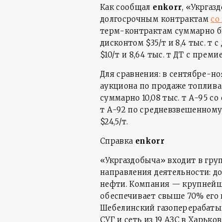
Как сообщал
enkorr
, «Укргаз
долгосрочным контрактам
со
терм-контрактам суммарно бы
дисконтом $35/т и 8,4 тыс. т с
$10/т и 8,64 тыс. т ДТ с премие
Для сравнения: в сентябре-но
аукциона по продаже топлива в
суммарно 10,08 тыс. т А-95 со
т А-92 по средневзвешенному д
$24,5/т.
Справка
enkorr
«Укргаздобыча» входит в гру
направления деятельности: до
нефти. Компания — крупнейши
обеспечивает свыше 70% его 
Шебелинский газоперерабаты
СУГ и сеть из 19 АЗС в Харьков