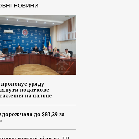
ОВНІ НОВИНИ
пропонує уряду
лянути податкове
таження на пальне
 здорожчала до $83,29 за
ь
довго: гуртові ціни на ДП