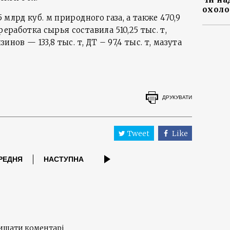
охоло
5 млрд куб. м природного газа, а также 470,9
реработка сырья составила 510,25 тыс. т,
зинов — 133,8 тыс. т, ДТ – 97,4 тыс. т, мазута
ДРУКУВАТИ
Tweet
Like
РЕДНЯ
НАСТУПНА
лишати коментарі