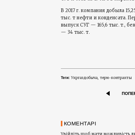
В 2017 г. компания добыла 15,2
тыс. т нефти и конденсата. Пе
выпуск СУГ — 165,6 тыс. т., бен
— 34 тыс. т.
Укргаздобыча
терм-контракты
Теги:
ПОПЕ
КОМЕНТАРІ
Увійдіть щоб мати можливість 