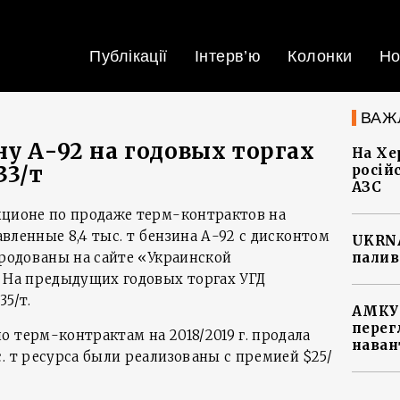
Публікації
Інтерв’ю
Колонки
Но
ВАЖ
ну А-92 на годовых торгах
На Хе
33/т
росій
АЗС
кционе по продаже терм-контрактов на
тавленные 8,4 тыс. т бензина А-92 с дисконтом
UKRNA
ародованы на сайте «Украинской
палив
. На предыдущих годовых торгах УГД
35/т.
АМКУ 
перег
 терм-контрактам на 2018/2019 г. продала
наван
. т ресурса были реализованы с премией $25/