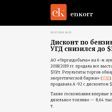
26.07.2018 16:22
Дисконт по бензи
УГД снизился до $
АО «Укргаздобыча» на 6-м ау
2018/2019 гг. продала все выс
$33/т. Результаты торгов обн
энергетической биржи» (
УЭБ
)
продавала А-92 с дисконтом $
Также госкомпания впервые по
дизельное топливо — 8,64 тыс
т.