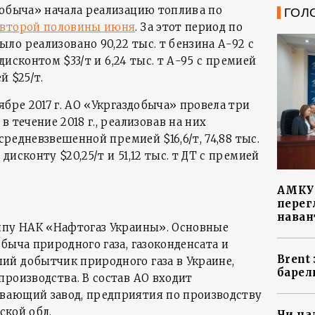
добыча» начала реализацию топлива по
ГОЛ
 второй половины июня
. За этот период по
ло реализовано 90,22 тыс. т бензина А-92 с
 дисконтом $33/т и 6,24 тыс. т А-95 с премией
й $25/т.
ябре 2017 г. АО «Укргаздобыча» провела три
 течение 2018 г., реализовав на них
 средневзвешенной премией $16,6/т, 74,88 тыс.
исконту $20,25/т и 51,12 тыс. т ДТ с премией
АМКУ 
перег
наван
ппу НАК «Нафтогаз Украины». Основные
быча природного газа, газоконденсата и
Brent
й добытчик природного газа в Украине,
барел
производства. В состав АО входит
вающий завод, предприятия по производству
ской обл.
Чи на