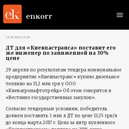
Togg
navi
13.05.2016 15:45
ДТ для «Киевпастранса» поставит его
же инженер по заниженной на 30%
цене
29 апреля по результатам тендера коммунальное
предприятие «Киевпастранс» купило дизельное
топливо на 13,2 млн грн у ООО
«Киевагронафтотрейд» Об этом говорится в
«Вестнике государственных закупок».
Согласно тендерным условиям, победитель
должен поставить 1 млн л ДТ по цене 13,25 грн/л
до конца марта 2017 г. Цена за литр купленного