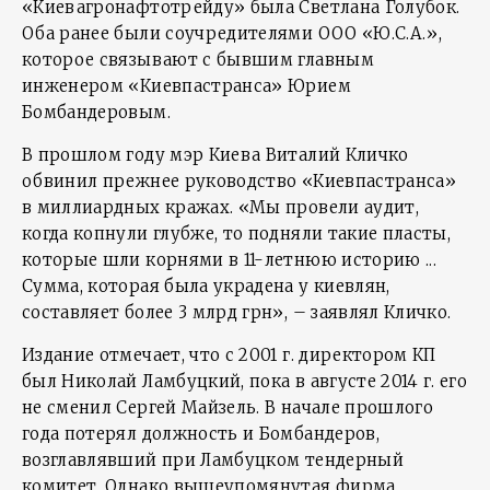
«Киевагронафтотрейду» была Светлана Голубок.
Оба ранее были соучредителями ООО «Ю.С.А.»,
которое связывают с бывшим главным
инженером «Киевпастранса» Юрием
Бомбандеровым.
В прошлом году мэр Киева Виталий Кличко
обвинил прежнее руководство «Киевпастранса»
в миллиардных кражах. «Мы провели аудит,
когда копнули глубже, то подняли такие пласты,
которые шли корнями в 11-летнюю историю ...
Сумма, которая была украдена у киевлян,
составляет более 3 млрд грн», – заявлял Кличко.
Издание отмечает, что с 2001 г. директором КП
был Николай Ламбуцкий, пока в августе 2014 г. его
не сменил Сергей Майзель. В начале прошлого
года потерял должность и Бомбандеров,
возглавлявший при Ламбуцком тендерный
комитет. Однако вышеупомянутая фирма