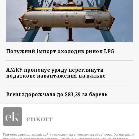
Потужний імпорт охолодив ринок LPG
АМКУ пропонує уряду переглянути
податкове навантаження на пальне
Brent здорожчала до $83,29 за барель
При копіюванні матеріалів сайту посилання на enkorr.com.ua обов'язкове. Усі матеріали,
розміщені на enkorr.com.ua з посиланням на ІА «Інтерфакс-Україна», не підлягають