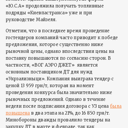
«Ю.С.А» продолжила получать топливные
подряды «Киевпастранса» уже и при
руководстве Майзеля.
Отметим, что в последнее время проведение
гостендеров компаний часто приводит к победе
предложения, которое существенно ниже
рыночной цены, однако впоследствии цены на
поставку повышаются по согласию сторон. В
частности, «ВОГ АЭРО ДЖЕТ» является
основным поставщиком ДТ для нужд
«Укрзализныци». Компания выиграла тендер с
ценой 13 959 грн/т, которая на момент
проведения конкурса была значительно ниже
рыночных предложений. Однако в течение
недели после подписания договора с УЗ цена
была
повышена
в два этапа на 21%, до 16 850 грн/т.
Минобороны дважды провалило тендеры на
закупку ДТ в марте и феврале, так как