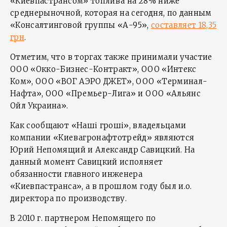
«Киевпастрансом» топлива на 28% ниже
среднерыночной, которая на сегодня, по данным
«Консалтинговой группы «А-95»,
составляет 18,35
грн
.
Отметим, что в торгах также принимали участие
ООО «Окко-Бизнес-Контракт», ООО «Интекс
Ком», ООО «ВОГ АЭРО ДЖЕТ», ООО «Терминал-
Нафта», ООО «Премьер-Лига» и ООО «Альянс
Ойл Украина».
Как сообщают «Наші гроші», владельцами
компании «Киевагронафтотрейд» являются
Юрий Непомящий и Александр Савицкий. На
данный момент Савицкий исполняет
обязанности главного инженера
«Киевпастранса», а в прошлом году был и.о.
директора по производству.
В 2010 г. партнером Непомящего по