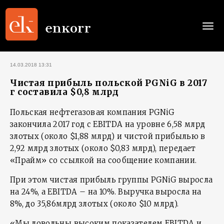
Togg
navi
14.03.2018 13:31
Чистая прибыль польской PGNiG в 2017
г составила $0,8 млрд
Польская нефтегазовая компания PGNiG
закончила 2017 год с EBITDA на уровне 6,58 млрд
злотых (около $1,88 млрд) и чистой прибылью в
2,92 млрд злотых (около $0,83 млрд), передает
«Прайм» со ссылкой на сообщение компании.
При этом чистая прибыль группы PGNiG выросла
на 24%, а EBITDA – на 10%. Выручка выросла на
8%, до 35,86млрд злотых (около $10 млрд).
«Мы довольны высоким показателем EBITDA и