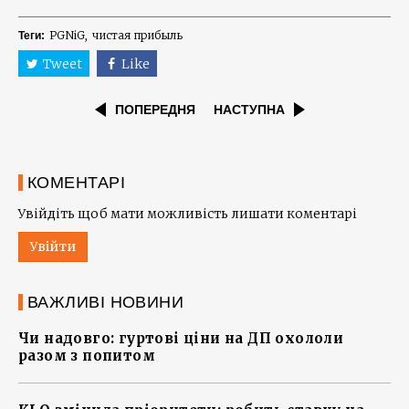
PGNiG
чистая прибыль
Теги:
Tweet
Like
ПОПЕРЕДНЯ
НАСТУПНА
КОМЕНТАРІ
Увійдіть щоб мати можливість лишати коментарі
Увійти
ВАЖЛИВІ НОВИНИ
Чи надовго: гуртові ціни на ДП охололи
разом з попитом