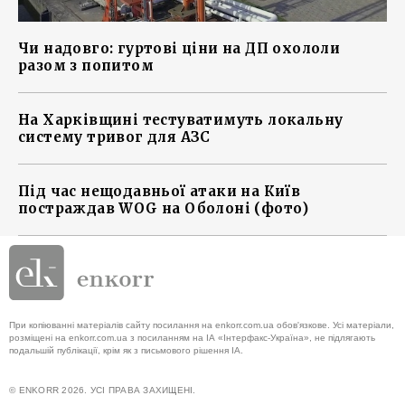
Чи надовго: гуртові ціни на ДП охололи
разом з попитом
На Харківщині тестуватимуть локальну
систему тривог для АЗС
Під час нещодавньої атаки на Київ
постраждав WOG на Оболоні (фото)
При копіюванні матеріалів сайту посилання на enkorr.com.ua обов'язкове. Усі матеріали,
розміщені на enkorr.com.ua з посиланням на ІА «Інтерфакс-Україна», не підлягають
подальшій публікації, крім як з письмового рішення ІА.
© ENKORR 2026. УСІ ПРАВА ЗАХИЩЕНІ.