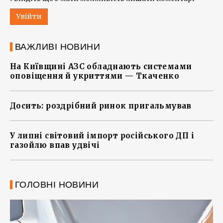
Увійти
ВАЖЛИВІ НОВИНИ
На Київщині АЗС обладнають системами
оповіщення й укриттями — Ткаченко
Досить: роздрібний ринок пригальмував
У липні світовий імпорт російського ДП і
газойлю впав удвічі
ГОЛОВНІ НОВИНИ