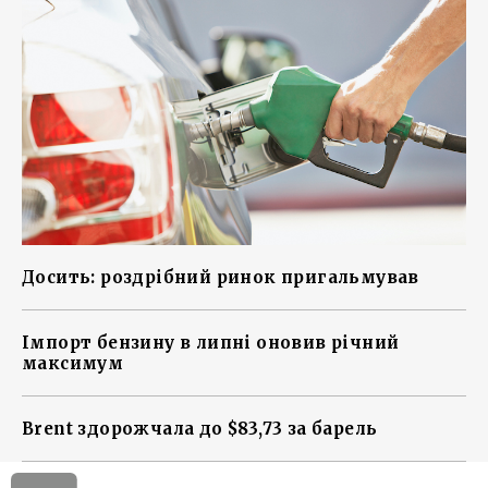
Досить: роздрібний ринок пригальмував
Імпорт бензину в липні оновив річний
максимум
Brent здорожчала до $83,73 за барель