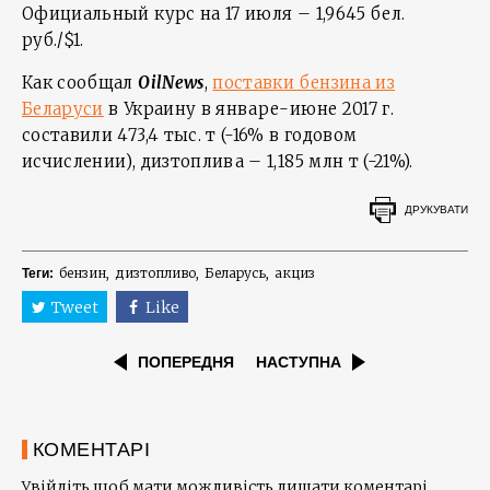
Официальный курс на 17 июля – 1,9645 бел.
руб./$1.
Как сообщал
OilNews
,
поставки бензина из
Беларуси
в Украину в январе-июне 2017 г.
составили 473,4 тыс. т (-16% в годовом
исчислении), дизтоплива – 1,185 млн т (-21%).
ДРУКУВАТИ
бензин
дизтопливо
Беларусь
акциз
Теги:
Tweet
Like
ПОПЕРЕДНЯ
НАСТУПНА
КОМЕНТАРІ
Увійдіть щоб мати можливість лишати коментарі