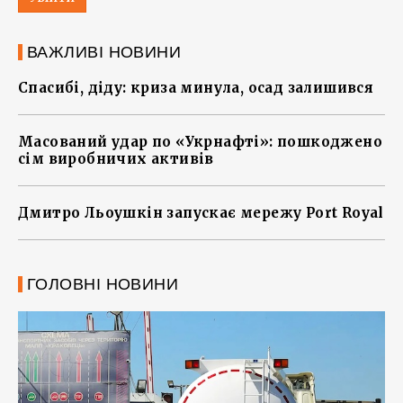
ВАЖЛИВІ НОВИНИ
Спасибі, діду: криза минула, осад залишився
Масований удар по «Укрнафті»: пошкоджено
сім виробничих активів
Дмитро Льоушкін запускає мережу Port Royal
ГОЛОВНІ НОВИНИ