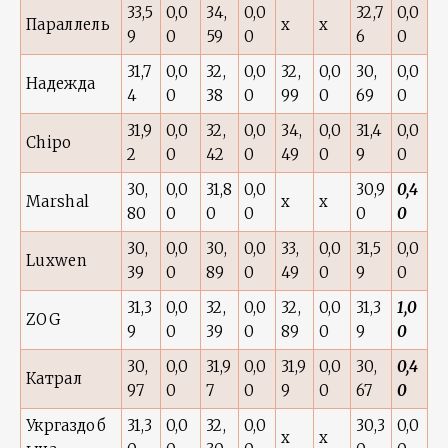
33,5
0,0
34,
0,0
32,7
0,0
Параллель
x
x
9
0
59
0
6
0
31,7
0,0
32,
0,0
32,
0,0
30,
0,0
Надежда
4
0
38
0
99
0
69
0
31,9
0,0
32,
0,0
34,
0,0
31,4
0,0
Chipo
2
0
42
0
49
0
9
0
30,
0,0
31,8
0,0
30,9
0,4
Marshal
x
x
80
0
0
0
0
0
30,
0,0
30,
0,0
33,
0,0
31,5
0,0
Luxwen
39
0
89
0
49
0
9
0
31,3
0,0
32,
0,0
32,
0,0
31,3
1,0
ZOG
9
0
39
0
89
0
9
0
30,
0,0
31,9
0,0
31,9
0,0
30,
0,4
Катрал
97
0
7
0
9
0
67
0
Укргаздоб
31,3
0,0
32,
0,0
30,3
0,0
x
x