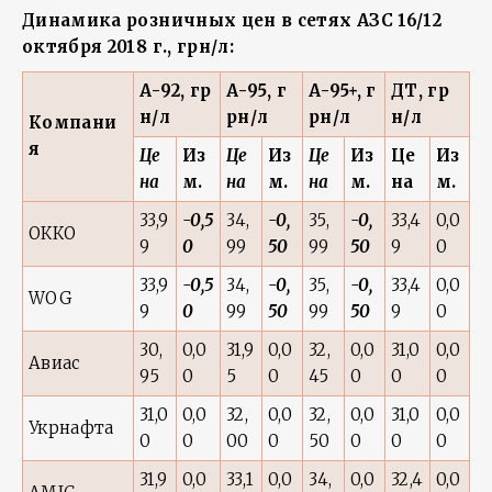
Динамика розничных цен в сетях АЗС 16/12
октября 2018 г., грн/л:
А-92, гр
А-95, г
А-95+, г
ДТ, гр
н/л
рн/л
рн/л
н/л
Компани
я
Це
Из
Це
Из
Це
Из
Це
Из
на
м.
на
м.
на
м.
на
м.
33,9
-0,5
34,
-0,
35,
-0,
33,4
0,0
ОККО
9
0
99
50
99
50
9
0
33,9
-0,5
34,
-0,
35,
-0,
33,4
0,0
WOG
9
0
99
50
99
50
9
0
30,
0,0
31,9
0,0
32,
0,0
31,0
0,0
Авиас
95
0
5
0
45
0
0
0
31,0
0,0
32,
0,0
32,
0,0
31,0
0,0
Укрнафта
0
0
00
0
50
0
0
0
31,9
0,0
33,1
0,0
34,
0,0
32,4
0,0