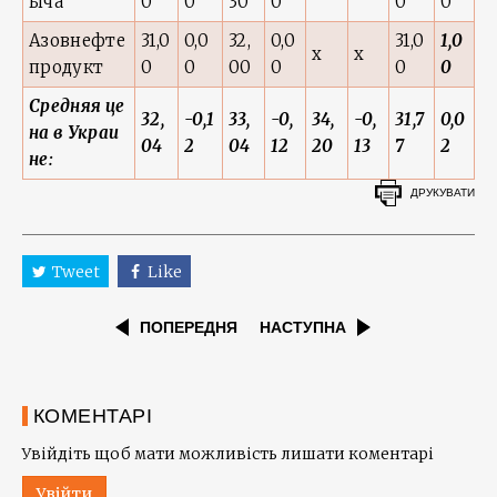
ыча
0
0
30
0
0
0
Азовнефте
31,0
0,0
32,
0,0
31,0
1,0
x
x
продукт
0
0
00
0
0
0
Средняя це
32,
-0,1
33,
-0,
34,
-0,
31,7
0,0
на в Украи
04
2
04
12
20
13
7
2
не:
ДРУКУВАТИ
Tweet
Like
ПОПЕРЕДНЯ
НАСТУПНА
КОМЕНТАРІ
Увійдіть щоб мати можливість лишати коментарі
Увійти