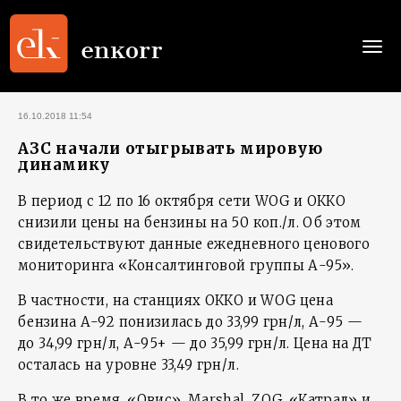
Togg
navi
16.10.2018 11:54
АЗС начали отыгрывать мировую
динамику
В период с 12 по 16 октября сети WOG и ОККО
снизили цены на бензины на 50 коп./л. Об этом
свидетельствуют данные ежедневного ценового
мониторинга «Консалтинговой группы А-95».
В частности, на станциях ОККО и WOG цена
бензина А-92 понизилась до 33,99 грн/л, А-95 —
до 34,99 грн/л, А-95+ — до 35,99 грн/л. Цена на ДТ
осталась на уровне 33,49 грн/л.
В то же время, «Овис», Marshal, ZOG, «Катрал» и