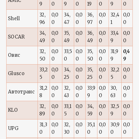
AMIC
9
0
9
0
19
0
9
0
32,
0,0
34,
0,0
36,
0,0
32,4
0,0
Shell
96
0
47
0
97
0
1
0
34,
0,0
35,
0,0
36,
0,0
33,4
0,0
SOCAR
49
0
49
0
49
0
9
0
32,
0,0
33,5
0,0
35,
0,0
31,9
0,4
Овис
50
0
0
0
50
0
9
9
33,2
0,0
34,
0,0
35,
0,0
32,2
0,0
Glusco
5
0
25
0
25
0
5
0
31,2
0,0
32,
0,0
33,9
0,0
30,
0,0
Автотранс
8
0
43
0
9
0
63
0
32,
0,0
33,1
0,0
34,
0,0
32,5
0,0
KLO
89
0
5
0
59
0
9
0
31,3
0,0
32,
0,0
35,1
0,0
30,9
0,0
UPG
0
0
30
0
0
0
0
0