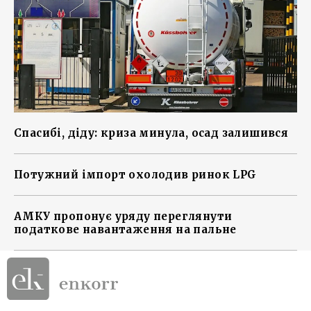
Спасибі, діду: криза минула, осад залишився
Потужний імпорт охолодив ринок LPG
АМКУ пропонує уряду переглянути
податкове навантаження на пальне