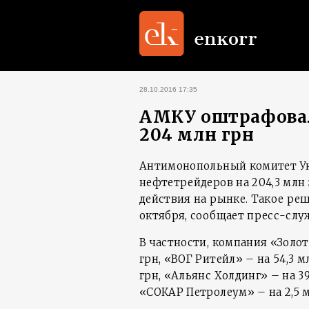
28.10.2016 17:35
АМКУ оштрафовал
204 млн грн
Антимонопольный комитет У
нефтетрейдеров на 204,3 млн
действия на рынке. Такое ре
октября, сообщает пресс-слу
В частности, компания «Золот
грн, «ВОГ Ритейл» – на 54,3 м
грн, «Альянс Холдинг» – на 39
«СОКАР Петролеум» – на 2,5 м