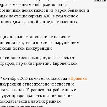
наван
едрить механизм информирования
розничных ценах каждой из марок бензинов и
мых на стационарных АЗС, в том числе с
, проводимых акций и предоставленных
ации на рынке опровергает наличие
ышения цен, что и является нарушением
кономической конкуренции.
онсировалось накануне, отказалось от
рафов, переняв практику Европейской
7 октября 2016 комитет согласовал
«Правила
нкуренции относительно честности и
ка топлива в Украине», разработанные
 будут предотвращать возникновение
онодательства на этих рынках,