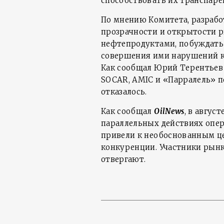
способствовать их транспаре
По мнению Комитета, разрабо
прозрачности и открытости 
нефтепродуктами, побуждать
совершения ими нарушений к
Как сообщал Юрий Терентьев 
SOCAR, AMIC и «Парралель» п
отказалось.
Как сообщал
OilNews
, в авгус
параллельных действиях опе
привели к необоснованным 
конкуренции. Участники рын
отвергают.