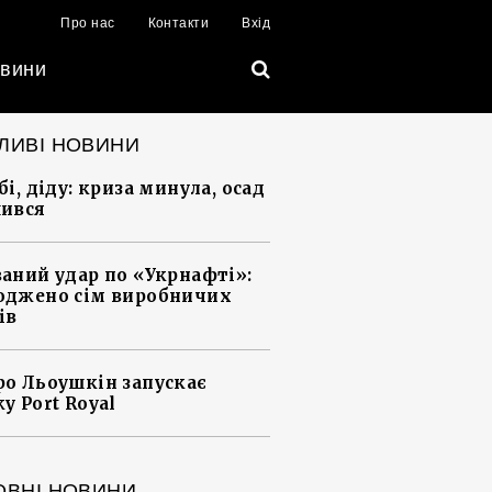
Про нас
Контакти
Вхід
вини
ЛИВІ НОВИНИ
і, діду: криза минула, осад
ився
аний удар по «Укрнафті»:
джено сім виробничих
ів
о Льоушкін запускає
у Port Royal
ОВНІ НОВИНИ