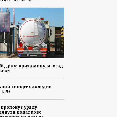
і, діду: криза минула, осад
ився
ний імпорт охолодив
 LPG
пропонує уряду
лянути податкове