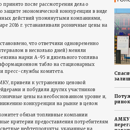
о принято после рассмотрения дела о
о защите экономической конкуренции в виде
нных действий упомянутыми компаниями,
варе 2016 г. устанавливали розничные цены на
установлено, что ответчики одновременно
нтервалом в несколько дней) меняли
ензина марки А-95 и дизельного топлива
информационном табло на стационарных
ии пресс-службы комитета.
Спасиб
залиш
МКУ, привели к устранению ценовой
йдерами и побудили других участников
Потуж
озничные цены на необоснованном уровне и,
ринок
к снижению конкуренции на рынке в целом
 комитет обязал топливные компании
АМКУ 
чные критерии предоставления потребителям
перег
 светлые нефтепродукты, указанные на