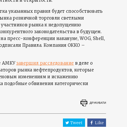
нтности и открытости.
тка указанных правил будет способствовать
рынка розничной торговли светлыми
 участников рынка к недопущению
онкурентного законодательства в будущем.
на пресс-конференции накануне, WOG, Shell,
одписали Правила. Компания ОККО –
те АМКУ
завершил расследование
в деле о
раторов рынка нефтепродуктов, которые
ценовым изменениям и искажению
ка подобные обвинения категорически
ДРУКУВАТИ
Tweet
Like