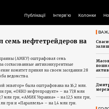
Публікації
Інтерв’ю
Колонки
Но
ВАЖ
 семь нефтетрейдеров на
Спасиб
залиш
краины (АМКУ) оштрафовал семь
Масов
 за согласованные антиконкурентные
пошко
шение комитет принял на своем заседании 28
актив
жба ведомства.
Дмитр
ой экватор» была оштрафована на 16,2 млн.
мереж
лн грн, «ОККО нефтепродукт» – на 77,8 млн ​​
,7 млн грн, «АМИК Украина» – на 12,5 млн грн,
лн грн и «Параллель» – на 1,4 млн грн.
ГОЛ