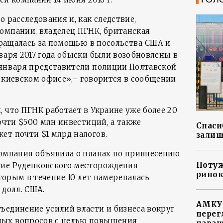
о расследования и, как следствие,
омпании, владелец ПГНК, британская
обращалась за помощью в посольства США и
варя 2017 года обыски были возобновлены в
 января представители полиции Полтавской
е киевском офисе»,– говорится в сообщении
 что ПГНК работает в Украине уже более 20
почти $500 млн инвестиций, а также
Спасиб
ет почти $1 млрд налогов.
залиш
компания объявила о планах по привнесению
Потуж
тие Руденковского месторождения
ринок
оторым в течение 10 лет намеревалась
 долл. США.
АМКУ 
ъединение усилий власти и бизнеса вокруг
перег
ных вопросов с целью повышения