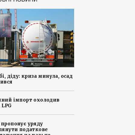
і, діду: криза минула, осад
ився
ний імпорт охолодив
 LPG
пропонує уряду
лянути податкове