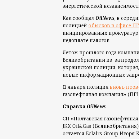
энергетической независимост
Как сообщал
OilNews
, в серед
полицией
обысков в офисе П
инициированных прокуратуро
недоплате налогов.
Летом прошлого года компан
Великобритании из-за продо
украинской полиции, которая
новые информационные запр
11 января полиция
вновь пров
газонефтяная компания» (ПГН
Справка
OilNews
СП «Полтавская газонефтяная
JKX Oil&Gas (Великобритания
остается Eclairs Group Игоря