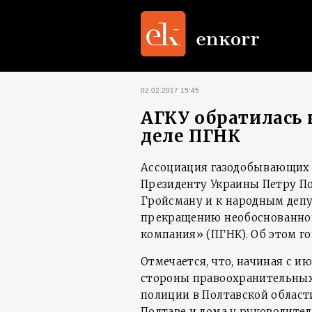
02.02.2017 15:45
АГКУ обратилась 
деле ПГНК
Ассоциация газодобывающих 
Президенту Украины Петру П
Гройсману и к народным деп
прекращению необоснованног
компания» (ПГНК). Об этом г
Отмечается, что, начиная с ию
стороны правоохранительных
полиции в Полтавской област
Полтаве и дома у руководител