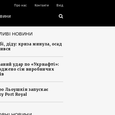
Про нас
Контакти
Вхід
вини
ЛИВІ НОВИНИ
і, діду: криза минула, осад
ився
аний удар по «Укрнафті»:
джено сім виробничих
ів
о Льоушкін запускає
у Port Royal
ОВНІ НОВИНИ