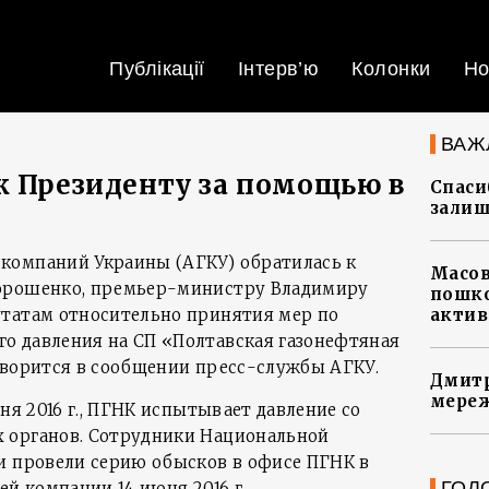
Публікації
Інтерв’ю
Колонки
Но
ВАЖ
к Президенту за помощью в
Спасиб
залиш
компаний Украины (АГКУ) обратилась к
Масов
орошенко, премьер-министру Владимиру
пошко
утатам относительно принятия мер по
актив
о давления на СП «Полтавская газонефтяная
оворится в сообщении пресс-службы АГКУ.
Дмитр
мереж
ня 2016 г., ПГНК испытывает давление со
 органов. Сотрудники Национальной
и провели серию обысков в офисе ПГНК в
ГОЛ
ей компании 14 июня 2016 г.