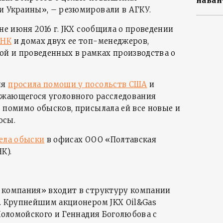
наван
и Украины», – резюмировали в АГКУ.
ине июня 2016 г. JKX сообщила о проведении
ГНК
и домах двух ее топ-менеджеров,
й и проведенных в рамках производства о
ия
просила помощи у посольств США
и
лжающегося уголовного расследования
, помимо обысков, присылала ей все новые и
осы.
ела обыски
в офисах ООО «Полтавская
К).
 компания» входит в структуру компании
). Крупнейшим акционером JKX Oil&Gas
 Коломойского и Геннадия Боголюбова с