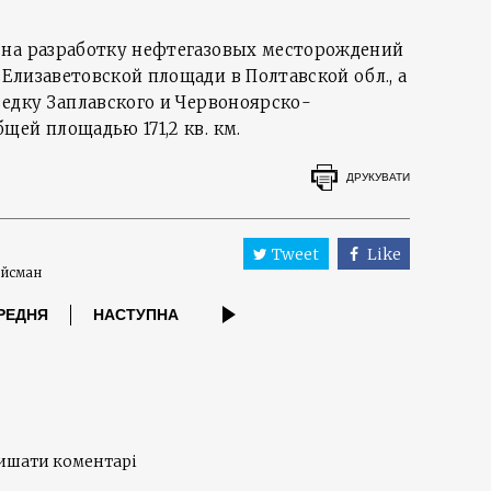
 на разработку нефтегазовых месторождений
Елизаветовской площади в Полтавской обл., а
ведку Заплавского и Червоноярско-
ей площадью 171,2 кв. км.
ДРУКУВАТИ
Tweet
Like
ойсман
РЕДНЯ
НАСТУПНА
лишати коментарі