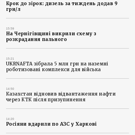
Крок до зірок: дизель за тиждень додав 9
грн/л
15:59
На Чернігівщині викрили схему з
розкрадання пального
15:21
UKRNAFTA зібрала 5 млн грн на наземні
роботизовані комплекси для війська
14:50
Казахстан відновив відвантаження нафти
через КТК після призупинення
14:20
Росіяни вдарили по АЗС у Харкові