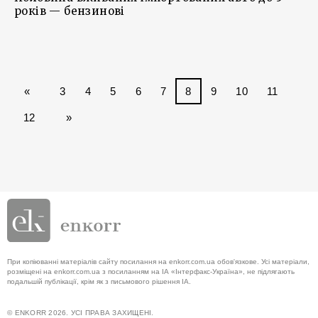
років — бензинові
«
3
4
5
6
7
8
9
10
11
12
»
При копіюванні матеріалів сайту посилання на enkorr.com.ua обов'язкове. Усі матеріали,
розміщені на enkorr.com.ua з посиланням на ІА «Інтерфакс-Україна», не підлягають
подальшій публікації, крім як з письмового рішення ІА.
© ENKORR 2026. УСІ ПРАВА ЗАХИЩЕНІ.