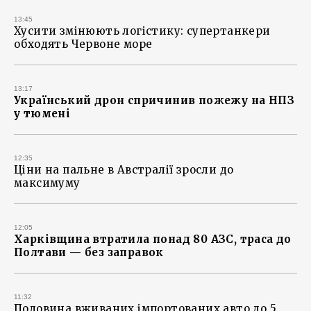
13:45
Хусити змінюють логістику: супертанкери
обходять Червоне море
13:17
Український дрон спричинив пожежу на НПЗ
у тюмені
12:35
Ціни на пальне в Австралії зросли до
максимуму
12:05
Харківщина втратила понад 80 АЗС, траса до
Полтави — без заправок
11:32
Половина вживаних імпортованих авто до 5