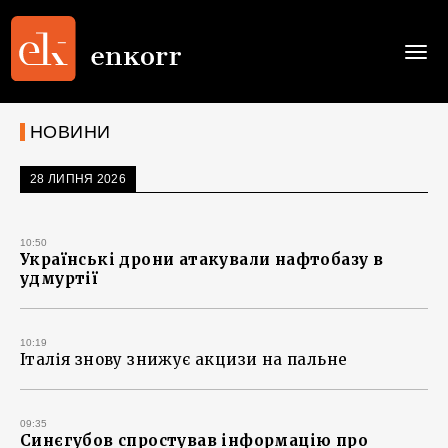
Togg
navi
НОВИНИ
28 ЛИПНЯ 2026
10:50
Українські дрони атакували нафтобазу в
удмуртії
10:19
Італія знову знижує акцизи на пальне
09:35
Синєгубов спростував інформацію про