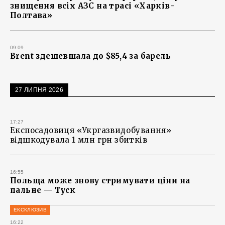
знищення всіх АЗС на трасі «Харків-
Полтава»
09:09
Brent здешевшала до $85,4 за барель
27 ЛИПНЯ 2026
17:27
Експосадовиця «Укргазвидобування»
відшкодувала 1 млн грн збитків
16:55
Польща може знову стримувати ціни на
пальне — Туск
ЕКСКЛЮЗИВ
16:22