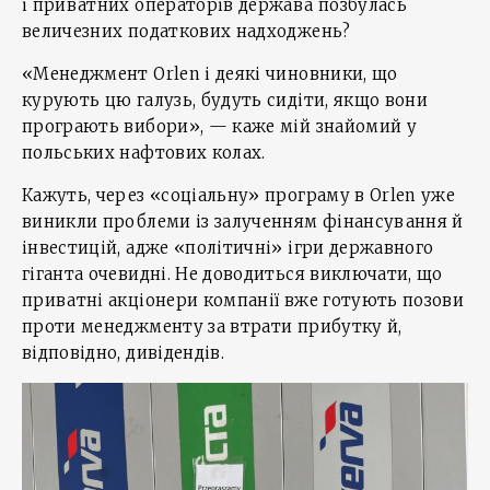
і приватних операторів держава позбулась
величезних податкових надходжень?
«Менеджмент Orlen і деякі чиновники, що
курують цю галузь, будуть сидіти, якщо вони
програють вибори», — каже мій знайомий у
польських нафтових колах.
Кажуть, через «соціальну» програму в Orlen уже
виникли проблеми із залученням фінансування й
інвестицій, адже «політичні» ігри державного
гіганта очевидні. Не доводиться виключати, що
приватні акціонери компанії вже готують позови
проти менеджменту за втрати прибутку й,
відповідно, дивідендів.