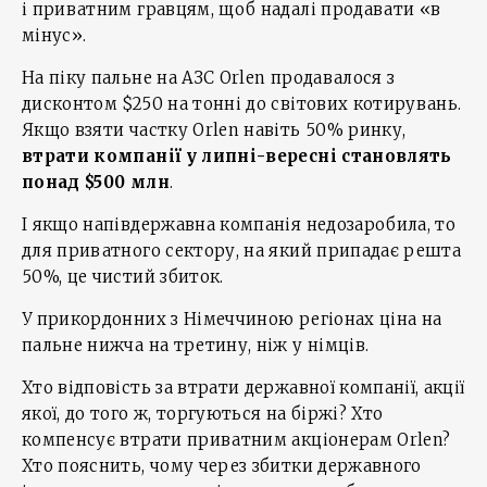
і приватним гравцям, щоб надалі продавати «в
мінус».
На піку пальне на АЗС Orlen продавалося з
дисконтом $250 на тонні до світових котирувань.
Якщо взяти частку Orlen навіть 50% ринку,
втрати компанії у липні-вересні становлять
понад $500 млн
.
І якщо напівдержавна компанія недозаробила, то
для приватного сектору, на який припадає решта
50%, це чистий збиток.
У прикордонних з Німеччиною регіонах ціна на
пальне нижча на третину, ніж у німців.
Хто відповість за втрати державної компанії, акції
якої, до того ж, торгуються на біржі? Хто
компенсує втрати приватним акціонерам Orlen?
Хто пояснить, чому через збитки державного