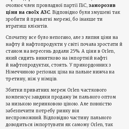
очолює член провладної партії ПіС,
заморозив
ціни на своїх АЗС
. Відповідно були змушені так
зробити й приватні мережі, бо інакше ти
втратиш клієнтів.
Спочатку все було непогано, але з липня ціни на
нафту й нафтопродукти у світі почала зростати й
станом на вересень додали 25%. А ціни в Orlen,
який сидить винятково на імпортній нафті
й нафтопродуктах, стоять. У прикордонних з
Німеччиною регіонах ціна на пальне нижча на
третину, ніж у німців.
Збитки приватних мереж Orlen часткового
компенсує завдяки продажу їм пального оптом
за низькою неринковою ціною. Але повністю
забезпечити потребу ринку він
неспроможний. Відповідно частину пального
доводиться імпортувати як самому Orlen, так