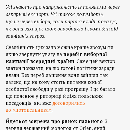
Усі знають про напруженість із поляками через
аграрний експорт. Усі також розуміють,
що це через вибори, коли партія влади показує,
як вона захищає своїх виробників і громадян від
зовнішніх загроз.
Сумнівність цих заяв можна краще зрозуміти,
якщо звернути увагу на
перебіг виборчої
кампанії всередині країни
. Саме цей вектор
здатен показати, на що готові політики заради
влади. Без перебільшення вони зайшли так
далеко, що на кону стоїть питання їхньої
особистої свободи у разі програшу. І це багато
що пояснює у риториці й діях польських
посадовців, які вже
договорились
до «потопельника»
.
Йдеться зокрема про ринок пального
. З
червня державний монополіст Orlen, який