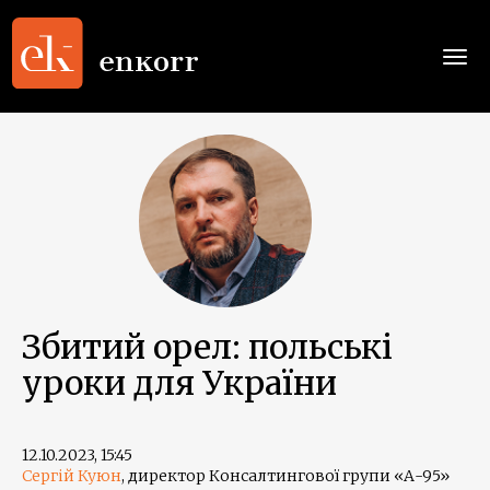
Togg
navi
Збитий орел: польські
уроки для України
12.10.2023, 15:45
Сергій Куюн
, директор Консалтингової групи «А-95»