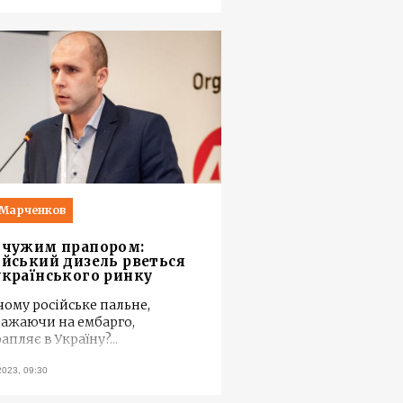
 Марченков
 чужим прапором:
ійський дизель рветься
українського ринку
 чому російське пальне,
ажаючи на ембарго,
апляє в Україну?
...
2023, 09:30