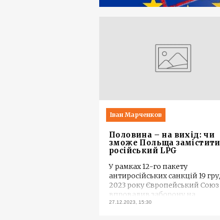
Іван Марченков
Половина – на вихід: чи
зможе Польща замістит
російський LPG
У рамках 12-го пакету
антиросійських санкцій 19 гр
2023 року Європейський Союз
впровадив заборону на
...
27.12.2023, 15:30