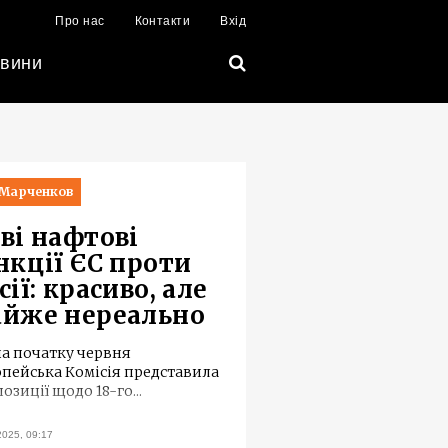
Про нас
Контакти
Вхід
вини
 Марченков
ві нафтові
нкції ЄС проти
сії: красиво, але
йже нереально
а початку червня
пейська Комісія представила
озиції щодо 18-го
...
2025, 09:17