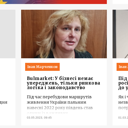
Іван Марченков
Іван
Bulmarket: У бізнесі немає
Під
и
упереджень, тільки ринкова
рос
логіка і законодавство
до 
Під час перебудови маршрутів
Як і
удня
живлення України пальним
незв
навесні 2022 року південь став
потр
одним із важливих
...
03.05.2023, 09:45
01.03.