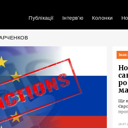
Публікації
Інтерв’ю
Колонки
Но
МАРЧЕНКОВ
Іван
Но
са
ро
ма
Ще н
Євро
проп
18.07.