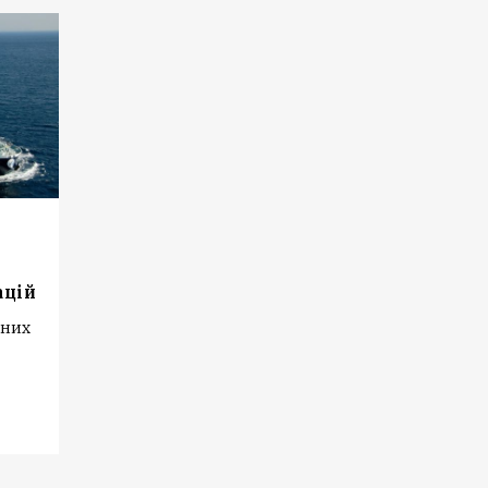
ацій
мних