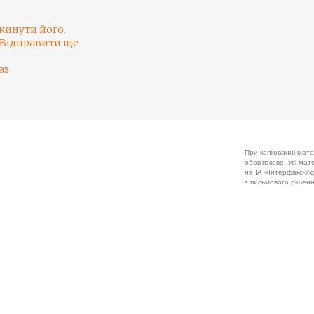
кинути його
.
Відправити ще
аз
При копіюванні мате
обов'язкове. Усі ма
на ІА «Інтерфакс-Укр
з письмового рішенн