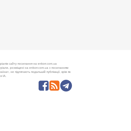
ріалів сайту посилання на enkorr.com.ua
теріали, розміщені на enkorr.com.ua з посиланням
аїна», не підлягають подальшій публікації, крім як
я ІА.