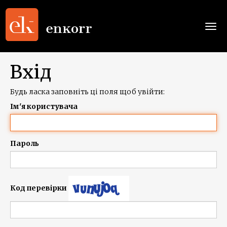
Togg
navi
Вхід
Будь ласка заповніть ці поля щоб увійти:
Ім'я користувача
Пароль
Код перевірки