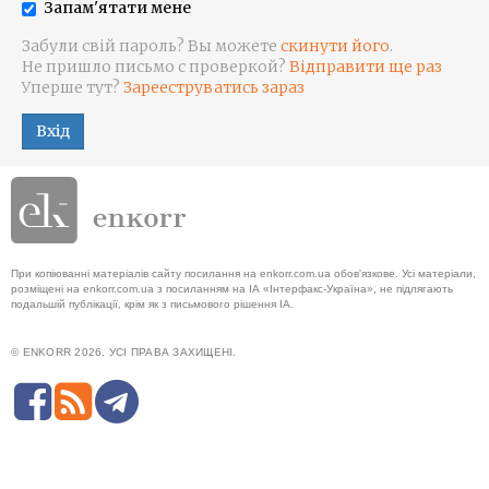
Запам'ятати мене
Забули свій пароль? Вы можете
скинути його
.
Не пришло письмо с проверкой?
Відправити ще раз
Уперше тут?
Зарееструватись зараз
Вхід
При копіюванні матеріалів сайту посилання на enkorr.com.ua обов'язкове. Усі матеріали,
розміщені на enkorr.com.ua з посиланням на ІА «Інтерфакс-Україна», не підлягають
подальшій публікації, крім як з письмового рішення ІА.
© ENKORR 2026. УСІ ПРАВА ЗАХИЩЕНІ.