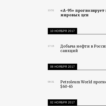
«А-95» прогнозирует 
13:51
мировых цен
10 НОЯБРЯ 2017
Добыча нефти в Росси
17:15
санкций
08 НОЯБРЯ 2017
Petroleum World прогно
09:31
$60-65
02 НОЯБРЯ 2017