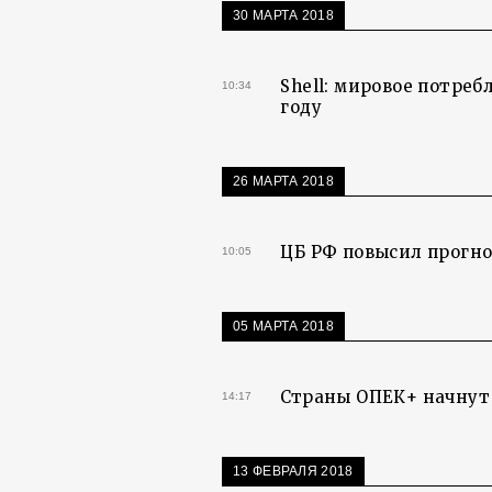
30 МАРТА 2018
Shell: мировое потре
10:34
году
26 МАРТА 2018
ЦБ РФ повысил прогноз
10:05
05 МАРТА 2018
Страны ОПЕК+ начнут 
14:17
13 ФЕВРАЛЯ 2018