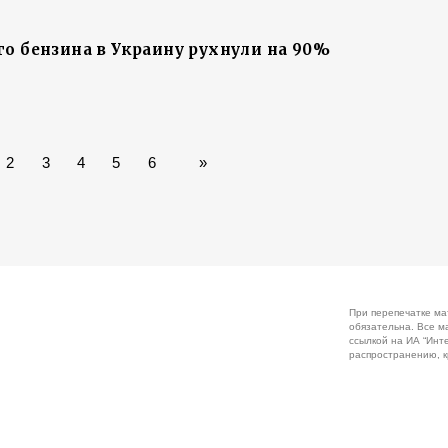
го бензина в Украину рухнули на 90%
2
3
4
5
6
»
При перепечатке ма
обязательна. Все м
ссылкой на ИА “Инт
распространению, к