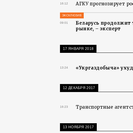
АГКУ прогнозирует рос
16:12
ЭКСКЛЮЗИВ
Беларусь продолжит 
09:01
рынке, – эксперт
17 ЯНВАРЯ 2018
«Укргаздобыча» ухудш
13:24
12 ДЕКАБРЯ 2017
Транспортные агентст
16:23
13 НОЯБРЯ 2017