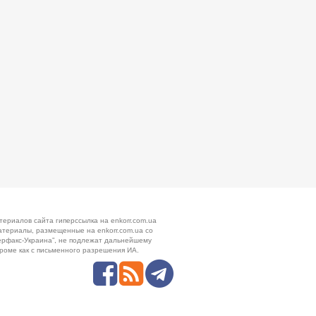
териалов сайта гиперссылка на enkorr.com.ua
атериалы, размещенные на enkorr.com.ua со
ерфакс-Украина”, не подлежат дальнейшему
роме как с письменного разрешения ИА.