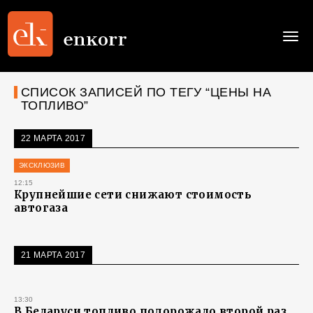
Togg
navi
СПИСОК ЗАПИСЕЙ ПО ТЕГУ “ЦЕНЫ НА
ТОПЛИВО”
22 МАРТА 2017
ЭКСКЛЮЗИВ
12:15
Крупнейшие сети снижают стоимость
автогаза
21 МАРТА 2017
13:30
В Беларуси топливо подорожало второй раз