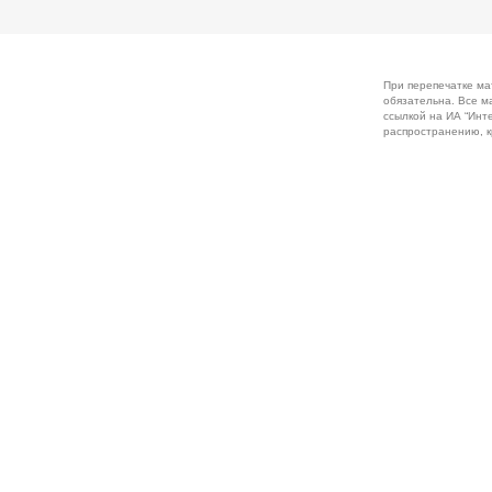
При перепечатке ма
обязательна. Все м
ссылкой на ИА “Инт
распространению, к