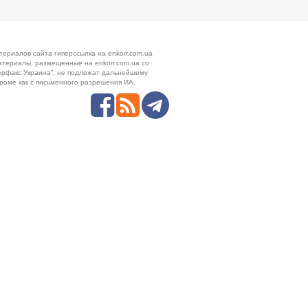
териалов сайта гиперссылка на enkorr.com.ua
атериалы, размещенные на enkorr.com.ua со
ерфакс-Украина”, не подлежат дальнейшему
роме как с письменного разрешения ИА.