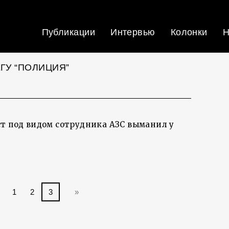
Публикации
Интервью
Колонки
Н
ГУ “ПОЛИЦИЯ”
т под видом сотрудника АЗС выманил у
1
2
3
»