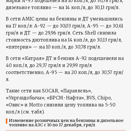
марки А-95 подешевел на 10 коп./л, до 30,78 грн/л,
дизельное топливо — на 14 коп./л, до 30,13 грн/л.
В сети AMIC цены на бензины и ДТ уменьшились
на 17 коп./л: А-92 — до 30,03 грн/л, А-95 — до 30,61
грн/л и ДТ — до 29,96 грн/л. Сеть Shell снизила
стоимость дизтоплива на 14 коп./л, до 30,13 грн/л,
«пятерки» — на 10 коп./л, до 30,78 грн/л.
В сети «Катрал» ДТ и бензин А-92 подешевели на
40 коп./л, до 29,37 грн/л и 29,99 грн/л
соответственно, А-95 — на 20 коп./л, до 30,57 грн/
л.
Такие сети как SOCAR, «Параллель»,
«Укргаздобыча», «БРСМ-Нафта», BVS, Chipo,
«Овис» и Motto снизили цену топлива на 5-50
коп./л (см. табл).
Изменение розничных цен на бензины и дизельное
топливо на АЗС с 10 по 17 декабря, грн/л