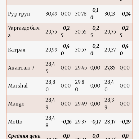
-0,1
Рур груп
30,49
0,00
30,78
30,13
-0,14
0
Укргаздобыч
-0,2
-0,2
-0,2
29,75
30,55
29,75
а
5
5
5
-0,4
-0,2
-0,4
Катрал
29,99
30,57
29,37
0
0
0
28,4
Авантаж 7
0,00
29,45
0,00
27,85
0,00
5
28,8
29,8
28,4
Marshal
0,00
0,00
0,00
0
0
0
28,4
28,3
Mango
0,00
29,49
0,00
0,00
9
9
28,4
Motto
-0,16
29,37
-0,17
28,17
-0,19
8
Средняя цена
-0,0
-0,0
-0,0