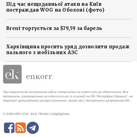
Під час нещодавньої атаки на Київ
постраждав WOG на Оболоні (фото)
Brent торгується за $79,59 за барель
Харківщина просить уряд дозволити продаж
пального з мобільних АЗС
При перепечатке материалов сайта гиперссылка на enkorr.com.ua обязательна. Все
материалы, размещенные на enkorr.com.ua со ссылкой на ИА “Интерфакс-Украина”, не
подлежат дальнейшему распространению, кроме как с письменного разрешения ИА.
© ENKORR 2026. ВСЕ ПРАВА ЗАЩИЩЕНЫ.