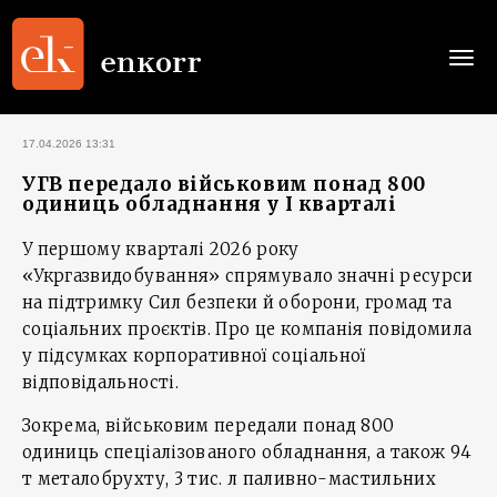
Togg
navi
17.04.2026 13:31
УГВ передало військовим понад 800
одиниць обладнання у І кварталі
У першому кварталі 2026 року
«Укргазвидобування» спрямувало значні ресурси
на підтримку Сил безпеки й оборони, громад та
соціальних проєктів. Про це компанія повідомила
у підсумках корпоративної соціальної
відповідальності.
Зокрема, військовим передали понад 800
одиниць спеціалізованого обладнання, а також 94
т металобрухту, 3 тис. л паливно-мастильних