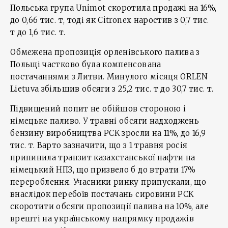
Польська група Unimot скоротила продажі на 16%,
до 0,66 тис. т, тоді як Citronex наростив з 0,7 тис.
т до 1,6 тис. т.
Обмежена пропозиція орленівського палива з
Польщі частково була компенсована
постачаннями з Литви. Минулого місяця ORLEN
Lietuva збільшив обсяги з 25,2 тис. т до 30,7 тис. т.
Підвищений попит не обійшов стороною і
німецьке паливо. У травні обсяги надходжень
бензину виробництва PCK зросли на 11%, до 16,9
тис. т. Варто зазначити, що з 1 травня росія
припинила транзит казахстанської нафти на
німецький НПЗ, що призвело б до втрати 17%
перероблення. Учасники ринку припускали, що
внаслідок перебоїв постачань сировини PCK
скоротити обсяги пропозиції палива на 10%, але
врешті на українському напрямку продажів