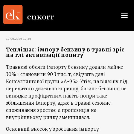
Togg
navi
12.06.2026 12:46
Теплішає: імпорт бензину в травні зріс
на тлі активізації попиту
Травневі обсяги імпорту бензину додали майже
30% і становили 90,3 тис. т, свідчать дані
Консалтингової групи «А-95». Утім, на відміну від
перелитого дизельного ринку, баланс бензинів не
виглядає профіцитним навіть попри таке
збільшення імпорту, адже в травні сезонне
споживання зростає, а пропозиція на
внутрішньому ринку зменшилася.
Основний внесок у зростання імпорту