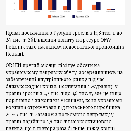
Прямі постачання з Румунії зросли з 15,3 тис. т до
24 тис. т. Збільшення попиту на ресурс OMV
Petrom стало наслідком недостатньої пропозиції з
Польщі.
ORLEN другий місяць лімітує обсяги на
українському напрямку збуту, зосередившись на
забезпеченні внутрішнього ринку під час
близькосхідної кризи. Постачання з Журавиці у
травні зросли з 0,7 тис. т до 3,6 тис. т, але це ніщо
порівняно з зимовими місяцями, коли українські
компанії отримували від польського виробника
20-25 тис. т. Загалом з польського напрямку у
травні надійшло 5,9 тис. т високооктанового
палива, що в півтора раза більше, ніж у квітні.