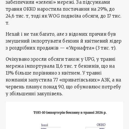
забезпечили «зелені» мережі. За підсумками
травня ОККО наростила постачання на 29%, до
24,6 тис. т, тоді як WOG подвоїла обсяги, до 17 тис.
т.
Нехай і не так багато, але з відомих причин був
змушений імпортувати бензин й квітневий лідер
з роздрібних продажів — «Укрнафта» (3 тис. т).
Очікувано зросли обсяги також у UPG, у травні
мережа імпортувала 11,6 тис. т бензинів, що на
13% більше порівняно з квітнем. У травні
компанія запустила 77 «приватівських» АЗК, а на
червень планує понад 90, що обумовлює потребу
у збільшенні закупівель.