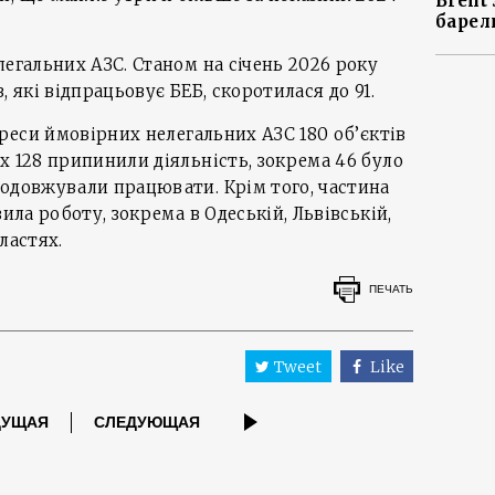
Brent
барел
легальних АЗС. Станом на січень 2026 року
, які відпрацьовує БЕБ, скоротилася до 91.
дреси ймовірних нелегальних АЗС 180 об’єктів
х 128 припинили діяльність, зокрема 46 було
родовжували працювати. Крім того, частина
вила роботу, зокрема в Одеській, Львівській,
ластях.
ПЕЧАТЬ
Tweet
Like
ДУЩАЯ
СЛЕДУЮЩАЯ