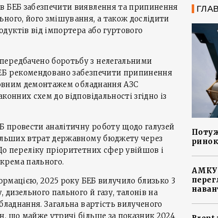
в БЕБ забезпечити виявлення та припинення
ГЛА
ного, його змішування, а також дослідити
дуктів від імпортера або гуртового
передбачено боротьбу з нелегальними
ЕБ рекомендовано забезпечити припинення
 повним демонтажем обладнання АЗС
конних схем до відповідальності згідно із
ЕБ провести аналітичну роботу щодо галузей
Потуж
більших втрат державному бюджету через
ринок
До переліку пріоритетних сфер увійшов і
окрема пального.
АМКУ 
перег
формацією, 2025 року БЕБ вилучило близько 3
наван
, дизельного пального й газу, талонів на
обладнання. Загальна вартість вилученого
, що майже утричі більше за показник 2024