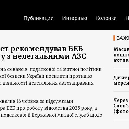
Публикации
Интервью
Колонки
Н
ВАЖ
ет рекомендував БЕБ
Масов
у з нелегальними АЗС
пошко
актив
нь фінансів, податкової та митної політики
ої безпеки України посилити протидію
Дмитр
а діяльності нелегальних автозаправних
мереж
Через
хвалив 16 червня за підсумками
Слов’
ра БЕБ про роботу відомства 2025 року, а
(фото
 податкової й Державної митної служб щодо