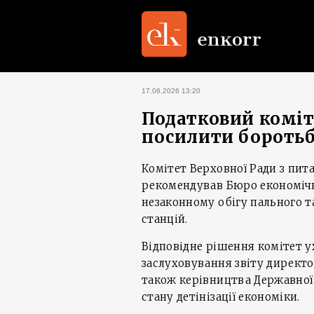
17.06.2026 13:20
Податковий коміт
посилити боротьб
Комітет Верховної Ради з пита
рекомендував Бюро економічн
незаконному обігу пального т
станцій.
Відповідне рішення комітет у
заслуховування звіту директо
також керівництва Державної
стану детінізації економіки.