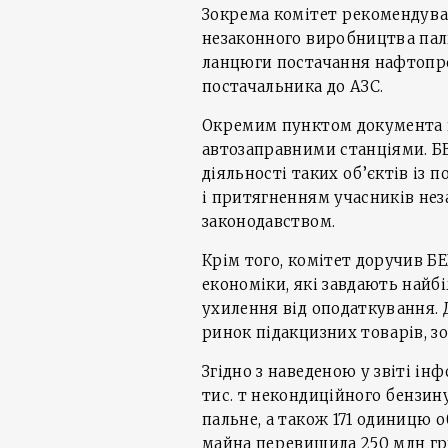
Зокрема комітет рекомендува
незаконного виробництва паль
ланцюги постачання нафтопро
постачальника до АЗС.
Окремим пунктом документа 
автозаправними станціями. Б
діяльності таких об’єктів із
і притягненням учасників неза
законодавством.
Крім того, комітет доручив Б
економіки, які завдають най
ухилення від оподаткування. 
ринок підакцизних товарів, з
Згідно з наведеною у звіті ін
тис. т некондиційного бензину
пальне, а також 171 одиницю 
майна перевищила 250 млн грн