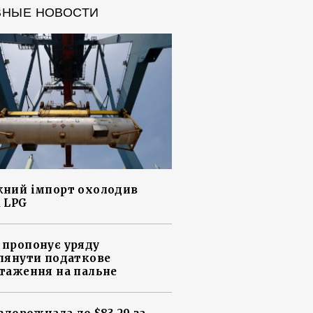
ВНЫЕ НОВОСТИ
ний імпорт охолодив
 LPG
пропонує уряду
лянути податкове
таження на пальне