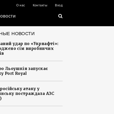
О нас
Контакты
Вход
овости
НЫЕ НОВОСТИ
аний удар по «Укрнафті»:
джено сім виробничих
ів
о Льоушкін запускає
у Port Royal
 російську атаку у
янську постраждала АЗС
)