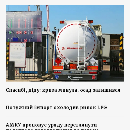
Спасибі, діду: криза минула, осад залишився
Потужний імпорт охолодив ринок LPG
АМКУ пропонує уряду переглянути