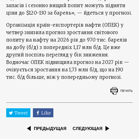
запасів і сезонно вищий попит можуть підняти
ціни до $120-130 за барель», — йдеться у прогнозі.
Організація країн-експортерів нафти (ОПЕК) у
четвер знизила прогноз зростання світового
попиту на нафту на 2026 рік до 970 тис. барелів
на добу (б/д) з попередніх 1,17 млн б/д. Це вже
другий поспіль перегляд у бік зниження.
Водночас ОПЕК підвищила прогноз на 2027 рік —
очікується зростання на 1,73 млн б/д, що на 190
тис. б/д більше, ніж у попередньому прогнозі.
ПЕЧАТЬ
Tweet
Like
ПРЕДЫДУЩАЯ
СЛЕДУЮЩАЯ