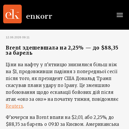
Togg
navi
12.06.2026 09:11
Brent здешевшала на 2,25% — до $88,35
за барель
Ціни на нафту у п’ятницю знизилися більш ніж
на $1, продовживши падіння з попередньої сесії
після того, як президент США Дональд Трамп
скасував плани удару по Ірану. Це зменшило
побоювання щодо ескалації бойових дій після
атак «око за око» на початку тижня, повідомляє
Reuters
.
Ф’ючерси на Brent впали на $2,03, або 2,25%, до
$88,35 за барель о 09:10 за Києвом. Американська