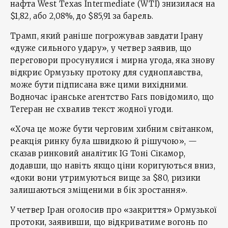
нафта West Texas Intermediate (WTI) знизилася на
$1,82, або 2,08%, до $85,91 за барель.
Трамп, який раніше погрожував завдати Ірану
«дуже сильного удару», у четвер заявив, що
переговори просунулися і мирна угода, яка знову
відкриє Ормузьку протоку для судноплавства,
може бути підписана вже цими вихідними.
Водночас іранське агентство Fars повідомило, що
Тегеран не схвалив текст жодної угоди.
«Хоча це може бути черговим хибним світанком,
реакція ринку була швидкою й рішучою», —
сказав ринковий аналітик IG Тоні Сікамор,
додавши, що навіть якщо ціни коригуються вниз,
«доки вони утримуються вище за $80, ризики
залишаються зміщеними в бік зростання».
У четвер Іран оголосив про «закриття» Ормузької
протоки, заявивши, що відкриватиме вогонь по