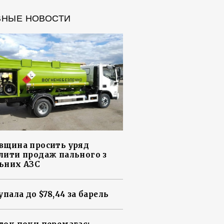
ВНЫЕ НОВОСТИ
вщина просить уряд
лити продаж пального з
ьних АЗС
упала до $78,44 за барель