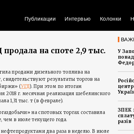
Публикации
Интервью
Колонки
Н
ВАЖ
 продала на споте 2,9 тыс.
У Зап
понад
Федо
тила продажи дизельного топлива на
 т, свидетельствуют результаты торгов на
Росій
биржи» (
УГД
). При этом по итогам
центр
Украї
я 2018 г. месячная реализация шебелинского
а 1,31 тыс. т (в феврале).
ЗПЕК 
кргаздобычи» на спотовых торгах составила
сплат
е, чем в июле текущего года.
разів
 нефтепродуктами два раза в неделю. В июле