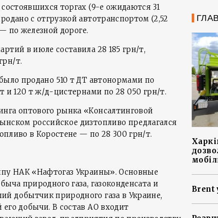
 состоявшихся торгах (9-е ожидаются 31
ГЛА
родано с отгрузкой автотранспортом (2,52
) — по железной дороге.
ртий в июле составила 28 185 грн/т,
рн/т.
 было продано 510 т ДТ автонормами по
т и 120 т ж/д-цистернами по 28 050 грн/т.
инга оптового рынка «Консалтинговой
ынском российское дизтопливо предлагался
топливо в Коростене — по 28 300 грн/т.
Харкі
дозво
мобіл
ппу НАК «Нафтогаз Украины». Основные
быча природного газа, газоконденсата и
Brent 
й добытчик природного газа в Украине,
 его добычи. В состав АО входит