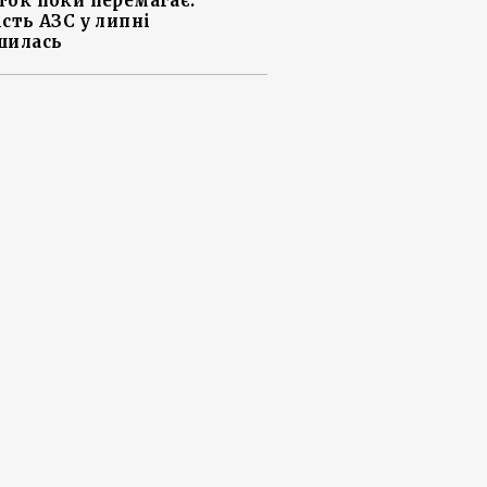
ток поки перемагає:
ість АЗС у липні
шилась