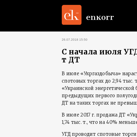
26.07.2018 15:50
С начала июля УГД
т ДТ
В июле «Укргаздобыча» нарас
спотовых торгах до 2,94 тыс.
«Украинской энергетической 
предыдущих первого полугоди
ДТ на таких торгах не превышал
В июле 2017 г. продажа ДТ «У
1,74 тыс. т., что на 40% меньш
УГД проводит спотовые торги