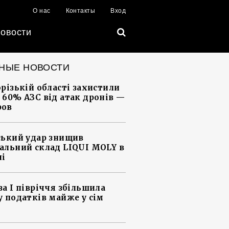
О нас
Контакты
Вход
овости
НЫЕ НОВОСТИ
орізькій області захистили
 60% АЗС від атак дронів —
ров
ський удар знищив
альний склад LIQUI MOLY в
ні
за І півріччя збільшила
у податків майже у сім