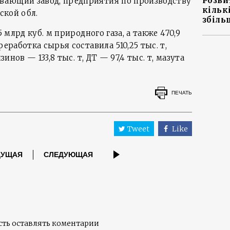
Розви
вающий завод, предприятия по производству
кільк
ской обл.
збіль
5 млрд куб. м природного газа, а также 470,9
реработка сырья составила 510,25 тыс. т,
зинов — 133,8 тыс. т, ДТ — 97,4 тыс. т, мазута
ПЕЧАТЬ
Tweet
Like
ДУЩАЯ
СЛЕДУЮЩАЯ
ть оставлять коментарии