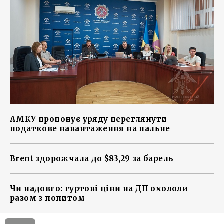
АМКУ пропонує уряду переглянути
податкове навантаження на пальне
Brent здорожчала до $83,29 за барель
Чи надовго: гуртові ціни на ДП охололи
разом з попитом