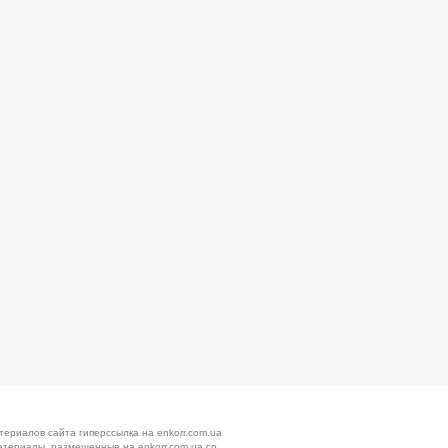
териалов сайта гиперссылка на enkorr.com.ua
атериалы, размещенные на enkorr.com.ua со