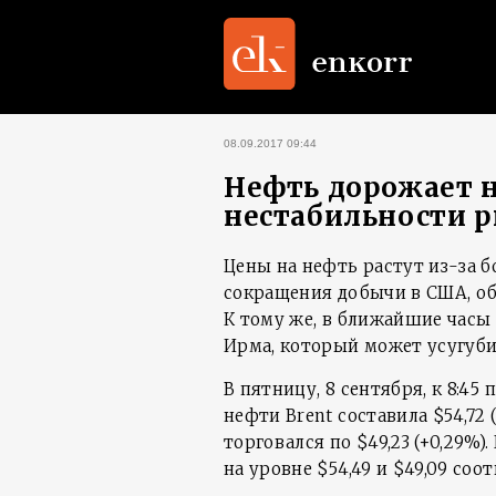
08.09.2017 09:44
Нефть дорожает н
нестабильности р
Цены на нефть растут из-за б
сокращения добычи в США, об
К тому же, в ближайшие час
Ирма, который может усугуб
В пятницу, 8 сентября, к 8:4
нефти Brent составила $54,72
торговался по $49,23 (+0,29%
на уровне $54,49 и $49,09 соо