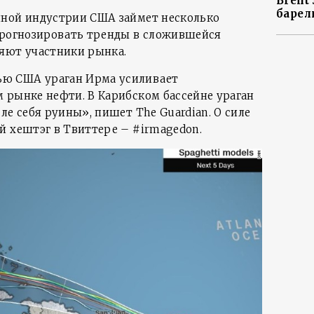
Brent
барел
яной индустрии США займет несколько
Прогнозировать тренды в сложившейся
яют участники рынка.
ю США ураган Ирма усиливает
 рынке нефти. В Карибском бассейне ураган
ле себя руины», пишет The Guardian. О силе
й хештэг в Твиттере – #irmagedon.