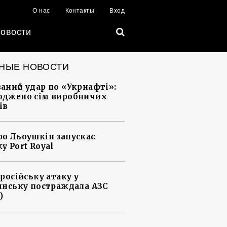
О нас
Контакты
Вход
овости
НЫЕ НОВОСТИ
аний удар по «Укрнафті»:
джено сім виробничих
ів
о Льоушкін запускає
у Port Royal
 російську атаку у
янську постраждала АЗС
)