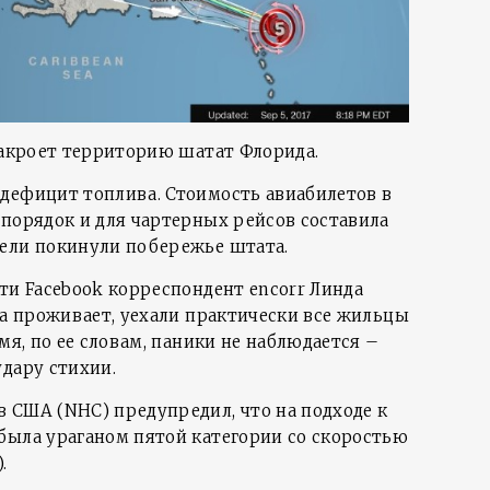
 накроет территорию шатат Флорида.
дефицит топлива. Стоимость авиабилетов в
 порядок и для чартерных рейсов составила
ели покинули побережье штата.
ти Facebook корреспондент encorr Линда
на проживает, уехали практически все жильцы
мя, по ее словам, паники не наблюдается –
удару стихии.
 США (NHC) предупредил, что на подходе к
была ураганом пятой категории со скоростью
.