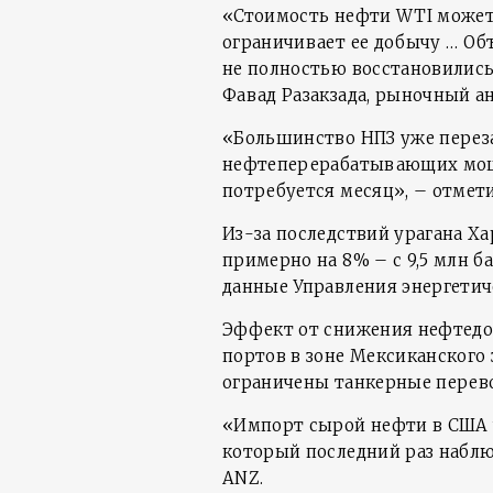
«Стоимость нефти WTI может 
ограничивает ее добычу … О
не полностью восстановились 
Фавад Разакзада, рыночный а
«Большинство НПЗ уже переза
нефтеперерабатывающих мощ
потребуется месяц», – отмети
Из-за последствий урагана Х
примерно на 8% – с 9,5 млн бар
данные Управления энергетич
Эффект от снижения нефтедо
портов в зоне Мексиканского
ограничены танкерные перев
«Импорт сырой нефти в США ч
который последний раз наблюд
ANZ.