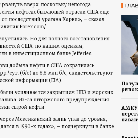
рвануть вверх, поскольку непогода
ГЛА
бъекты нефтедобывающей отрасли США еще
от последствий урагана Харви», – сказал
налитик Forex.com/
пустились. Но для полного восстановления
ностей США, по нашим оценкам,
ли в инвестиционном банке Jefferies.
арви добыча нефти в США сократилась
р./сут. (б/с) до 8,8 млн б/с, свидетельствуют
еской информации (EIA).
Потуж
ринок
бычи усиливается закрытием НПЗ и морских
 залива. Из-за штормового предупреждения
озки сырой нефти.
АМКУ 
перег
ерез Мексиканский залив упал до уровня,
наван
ался в 1990-х годах», – подчеркнули в банке