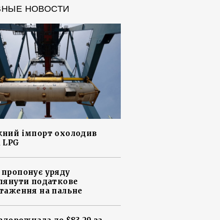
ВНЫЕ НОВОСТИ
ний імпорт охолодив
 LPG
пропонує уряду
лянути податкове
таження на пальне