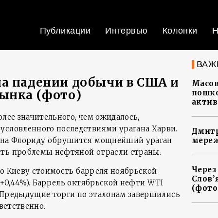
Публикации
Интервью
Колонки
Н
ВАЖ
а падении добычи в США и
Масов
ынка (фото)
пошко
актив
олее значительного, чем ожидалось,
условленного последствиями урагана Харви.
Дмитр
ы на Флориду обрушится мощнейший ураган
мереж
ить проблемы нефтяной отрасли страны.
Через
5 по Киеву стоимость барреля ноябрьской
Слов’
 (+0,44%). Баррель октябрьской нефти WTI
(фото
). Предыдущие торги по эталонам завершились
тветственно.