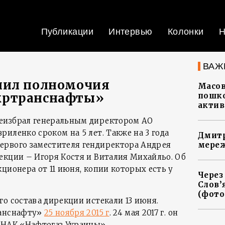
Публикации
Интервью
Колонки
Н
ВАЖ
лил полномочия
Масов
кртранснафты»
пошко
актив
еизбрал генеральным директором АО
иленко сроком на 5 лет. Также на 3 года
Дмитр
ервого заместителя гендиректора Андрея
мереж
екции – Игоря Костя и Виталия Михайльо. Об
ционера от 11 июня, копии которых есть у
Через
Слов’
(фото
о состава дирекции истекали 13 июня.
ранснафту»
25 ноября 2015 г
. 24 мая 2017 г. он
 НАК «Нафтогаз Украины».