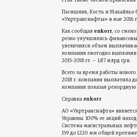
Пасишник, Кость и Махайльо 
«Укртранснафты» в мае 2016 г
Как сообщал
enkorr
, со смен
резко улучшились финансовые
увеличился объем выплачиваем
компания ежегодно выплачивал
2015-2018 гг. – 1,87 млрд грн.
Всего за время работы новог
2018 г. компания выплатила див
компания показал рекордную
Справка
enkorr
АО «Укртранснафта» являетс
Украины. 100% ее акций нахо
Система магистральных нефт
159 до 1220 мм общей протяж