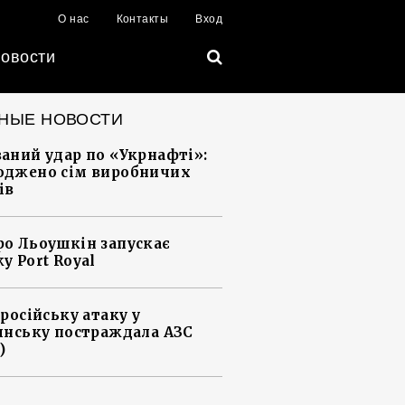
О нас
Контакты
Вход
овости
НЫЕ НОВОСТИ
аний удар по «Укрнафті»:
джено сім виробничих
ів
о Льоушкін запускає
у Port Royal
 російську атаку у
янську постраждала АЗС
)