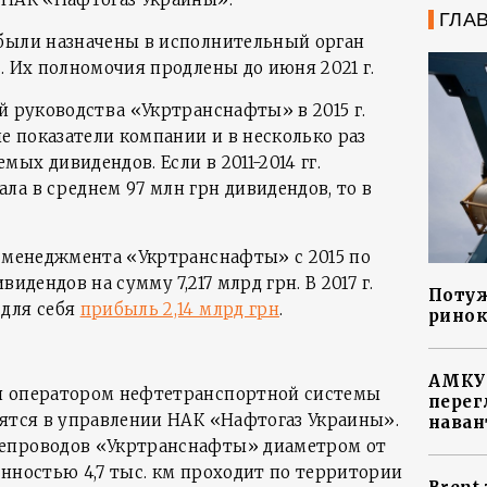
ГЛА
были назначены в исполнительный орган
. Их полномочия продлены до июня 2021 г.
ой руководства «Укртранснафты» в 2015 г.
 показатели компании и в несколько раз
ых дивидендов. Если в 2011-2014 гг.
а в среднем 97 млн грн дивидендов, то в
о менеджмента «Укртранснафты» с 2015 по
идендов на сумму 7,217 млрд грн. В 2017 г.
Потуж
 для себя
прибыль 2,14 млрд грн
.
ринок
АМКУ 
я оператором нефтетранспортной системы
перег
дятся в управлении НАК «Нафтогаз Украины».
наван
епроводов «Укртранснафты» диаметром от
енностью 4,7 тыс. км проходит по территории