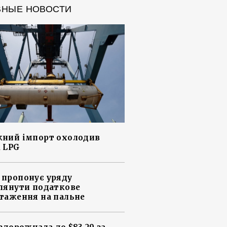
ВНЫЕ НОВОСТИ
ний імпорт охолодив
 LPG
пропонує уряду
лянути податкове
таження на пальне