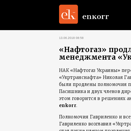
13.06.2018 08:58
«Нафтогаз» прод
менеджмента «У
НАК «Нафтогаз Украины» пер
«Укртранснафта» Николая Гавр
были продлены полномочия п
Пасишника и двух членов дир
этом говорится в решениях ак
enkorr
.
Полномочия Гавриленко и всег
Гавриленко возглавил «Укрт
стал также членом правления