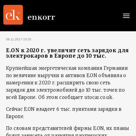
Togg
navi
08.11.2017 10:35
E.ON к 2020 г. увеличит сеть зарядок для
электрокаров в Европе до 10 тыс.
Крупнейшая энергетическая компания Германии
по величине выручки и активов E.ON объявила о
намерении к 2020 г. расширить свою сеть
зарядок для электромобилей до 10 тыс. точек по
всей Европе. Об этом сообщает utocar.co.uk.
Сейчас E.ON владеет 6 тыс. пунктами зарядки в
Европе.
По словам представителей фирмы E.ON, их планы
будут зависеть от развития партнерских