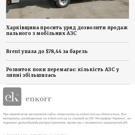
Харківщина просить уряд дозволити продаж
пального з мобільних АЗС
Brent упала до $78,44 за барель
Розвиток поки перемагає: кількість АЗС у
липні збільшилась
При перепечатке материалов сайта гиперссылка на enkorr.com.ua обязательна. Все
материалы, размещенные на enkorr.com.ua со ссылкой на ИА “Интерфакс-Украина”, не
подлежат дальнейшему распространению, кроме как с письменного разрешения ИА.