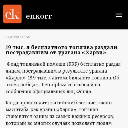
Togg
navi
01.09.2017 15:59
19 тыс. л бесплатного топлива раздали
пострадавшим от урагана «Харви»
Фонд топливной помощи (FRF) бесплатно раздал
лицам, пострадавшим в результате урагана
«Харви», 18,9 тыс. л автомобильного топлива. Об
этом сообщает Petrolplaza со ссылкой на
сообщения официальных лиц Фонда.
Когда происходит стихийное бедствие такого
масштаба, как ураган «Харви», топливо
становится одним из самых важных ресурсов,
который во многих случаях позволяет людям