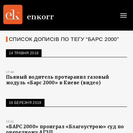
Togg
navi
СПИСОК ДОПИСІВ ПО ТЕГУ “БАРС 2000”
14 ТРАВНЯ 2018
17:44
Пьяный водитель протаранил газовый
модуль «Барс 2000» в Киеве (видео)
16 БЕРЕЗНЯ 2018
15:21
«БАРС 2000» проиграл «Благоустрою» суд по
очередному АГЗП