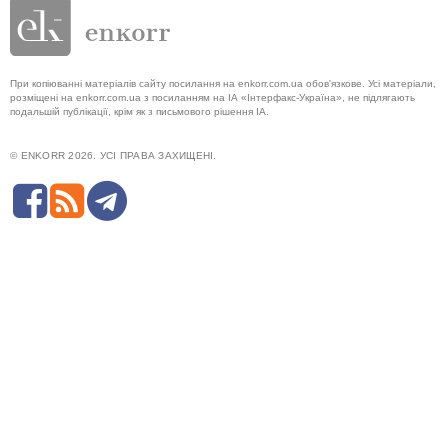
При копіюванні матеріалів сайту посилання на enkorr.com.ua обов'язкове. Усі матеріали,
розміщені на enkorr.com.ua з посиланням на ІА «Інтерфакс-Україна», не підлягають
подальшій публікації, крім як з письмового рішення ІА.
© ENKORR 2026. УСІ ПРАВА ЗАХИЩЕНІ.