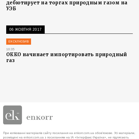
дебютирует на торгах природным газом на
УЭБ
06 ЖОВТНЯ 2017
ЕКСКЛЮЗИВ
10:35
ОККО начинает импортировать природный
газ
При копіюванні матеріалів сайту посилання на enkorr.com.ua обов'язкове. Усі матеріали,
розміщені на enkorr.com.ua з посиланням на ІА «Інтерфакс-Україна», не підлягають