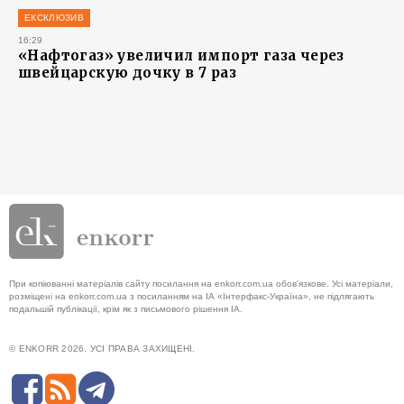
ЕКСКЛЮЗИВ
16:29
«Нафтогаз» увеличил импорт газа через
швейцарскую дочку в 7 раз
При копіюванні матеріалів сайту посилання на enkorr.com.ua обов'язкове. Усі матеріали,
розміщені на enkorr.com.ua з посиланням на ІА «Інтерфакс-Україна», не підлягають
подальшій публікації, крім як з письмового рішення ІА.
© ENKORR 2026. УСІ ПРАВА ЗАХИЩЕНІ.