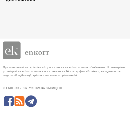
При копіюванні матеріалів сайту посилання на enkorr.com.ua обов'язкове. Усі матеріали,
розміщені на enkorr.com.ua з посиланням на ІА «Інтерфакс-Україна», не підлягають
подальшій публікації, крім як з письмового рішення ІА.
© ENKORR 2026. УСІ ПРАВА ЗАХИЩЕНІ.