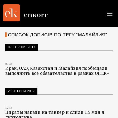
Togg
navi
СПИСОК ДОПИСІВ ПО ТЕГУ “МАЛАЙЗИЯ”
09 СЕРПНЯ 2017
09:45
Ирак, ОАЭ, Казахстан и Малайзия пообещали
выполнить все обязательства в рамках ОПЕК+
26 ЧЕРВНЯ 2017
17:15
Пираты напали на танкер и слили 1,5 млн л
дизтоплива