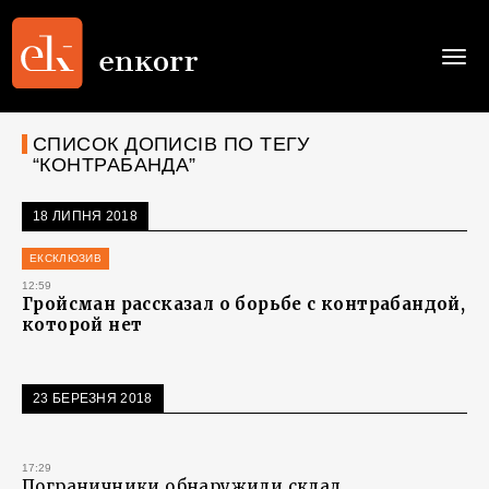
Togg
navi
СПИСОК ДОПИСІВ ПО ТЕГУ
“КОНТРАБАНДА”
18 ЛИПНЯ 2018
ЕКСКЛЮЗИВ
12:59
Гройсман рассказал о борьбе с контрабандой,
которой нет
23 БЕРЕЗНЯ 2018
17:29
Пограничники обнаружили склад