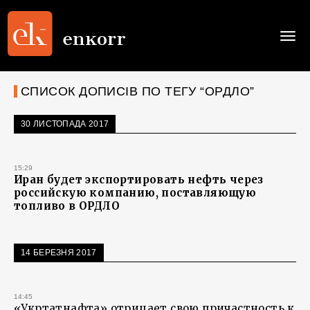
Togg
navi
СПИСОК ДОПИСІВ ПО ТЕГУ “ОРДЛО”
30 ЛИСТОПАДА 2017
15:29
Иран будет экспортировать нефть через
российскую компанию, поставляющую
топливо в ОРДЛО
14 БЕРЕЗНЯ 2017
14:45
«Укртатнафта» отрицает свою причастность к