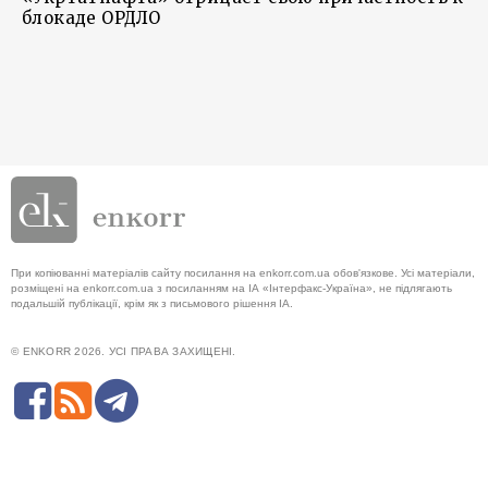
блокаде ОРДЛО
При копіюванні матеріалів сайту посилання на enkorr.com.ua обов'язкове. Усі матеріали,
розміщені на enkorr.com.ua з посиланням на ІА «Інтерфакс-Україна», не підлягають
подальшій публікації, крім як з письмового рішення ІА.
© ENKORR 2026. УСІ ПРАВА ЗАХИЩЕНІ.