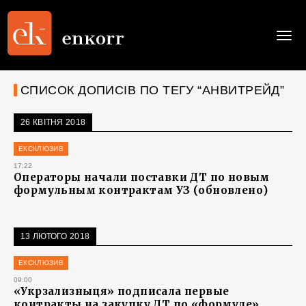
Togg
navi
СПИСОК ДОПИСІВ ПО ТЕГУ “АНВИТРЕЙД”
26 КВІТНЯ 2018
ЕКСКЛЮЗИВ
17:22
Операторы начали поставки ДТ по новым
формульным контрактам УЗ (обновлено)
13 ЛЮТОГО 2018
ЕКСКЛЮЗИВ
09:00
«Укрзализныця» подписала первые
контракты на закупку ДТ по «формуле»