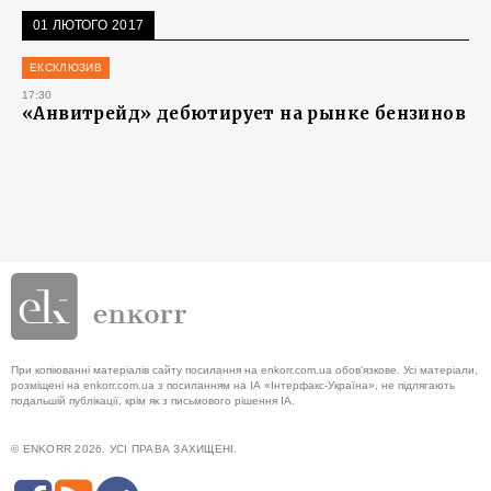
01 ЛЮТОГО 2017
ЕКСКЛЮЗИВ
17:30
«Анвитрейд» дебютирует на рынке бензинов
При копіюванні матеріалів сайту посилання на enkorr.com.ua обов'язкове. Усі матеріали,
розміщені на enkorr.com.ua з посиланням на ІА «Інтерфакс-Україна», не підлягають
подальшій публікації, крім як з письмового рішення ІА.
© ENKORR 2026. УСІ ПРАВА ЗАХИЩЕНІ.