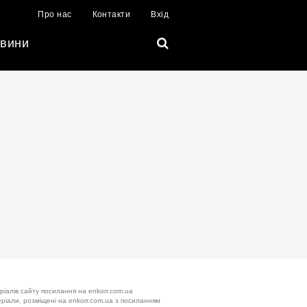
Про нас
Контакти
Вхід
вини
ріалів сайту посилання на enkorr.com.ua
теріали, розміщені на enkorr.com.ua з посиланням