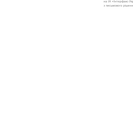
на ІА «Інтерфакс-Укр
з письмового рішенн