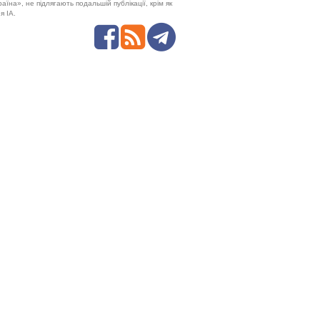
аїна», не підлягають подальшій публікації, крім як
я ІА.