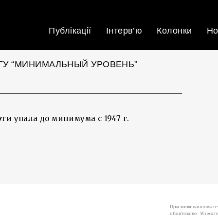
Публікації
Інтерв’ю
Колонки
Но
ГУ “МИНИМАЛЬНЫЙ УРОВЕНЬ”
и упала до минимума с 1947 г.
При копіюванні мате
обов'язкове. Усі ма