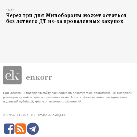
16:15
Через три дня Минобороны может остаться
без летнего ДТ из-за проваленных закупок
При копіюванні матеріалів сайту посилання на enkorr.com.ua обов'язкове. Усі матеріали,
розміщені на enkorr.com.ua з посиланням на ІА «Інтерфакс-Україна», не підлягають
подальшій публікації, крім як з письмового рішення ІА.
© ENKORR 2026. УСІ ПРАВА ЗАХИЩЕНІ.