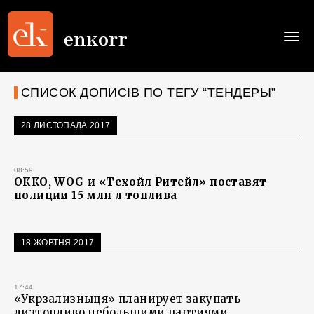
Togg
navi
СПИСОК ДОПИСІВ ПО ТЕГУ “ТЕНДЕРЫ”
28 ЛИСТОПАДА 2017
08:59
ОККО, WOG и «Техойл Ритейл» поставят
полиции 15 млн л топлива
18 ЖОВТНЯ 2017
17:44
«Укрзализныця» планирует закупать
дизтопливо небольшими партиями