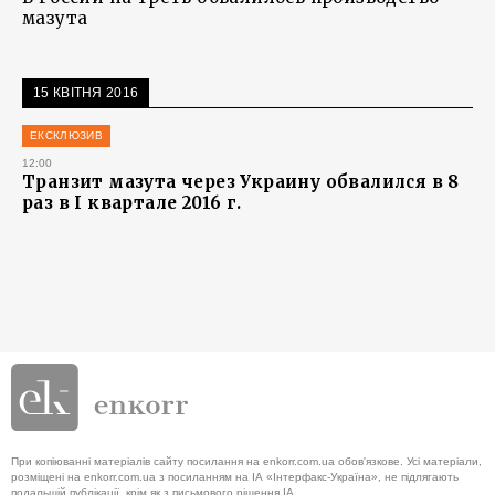
мазута
15 КВІТНЯ 2016
ЕКСКЛЮЗИВ
12:00
Транзит мазута через Украину обвалился в 8
раз в I квартале 2016 г.
При копіюванні матеріалів сайту посилання на enkorr.com.ua обов'язкове. Усі матеріали,
розміщені на enkorr.com.ua з посиланням на ІА «Інтерфакс-Україна», не підлягають
подальшій публікації, крім як з письмового рішення ІА.