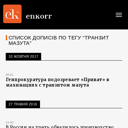
Togg
navi
СПИСОК ДОПИСІВ ПО ТЕГУ “ТРАНЗИТ
МАЗУТА”
10 ЖОВТНЯ 2017
09:01
Генпрокуратура подозревает «Приват» в
махинациях с транзитом мазута
27 ТРАВНЯ 2016
12:00
В России на треть обвалилось производство